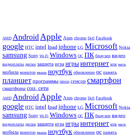
Apple
Android
Asus
chrome
AMD
Dell
Facebook
Microsoft
google
iphone
intel
Ipad
HTC
Nokia
LG
samsung
Windows
ПК
видео
Sony
браузер
Wi-Fi
ОС
интернет
игры
защита
игра
видеоплаты
диски
кпк
мать
ноутбук
ос
мобила
память
монитор
обновление
мышь
смартфон
планшет
программы
сенсор
проц
соц. сети
смартфоны
Apple
Android
Asus
chrome
AMD
Dell
Facebook
Microsoft
google
iphone
intel
Ipad
HTC
Nokia
LG
samsung
Windows
ПК
видео
Sony
браузер
Wi-Fi
ОС
интернет
игры
защита
игра
видеоплаты
диски
кпк
мать
ноутбук
ос
мобила
память
монитор
обновление
мышь