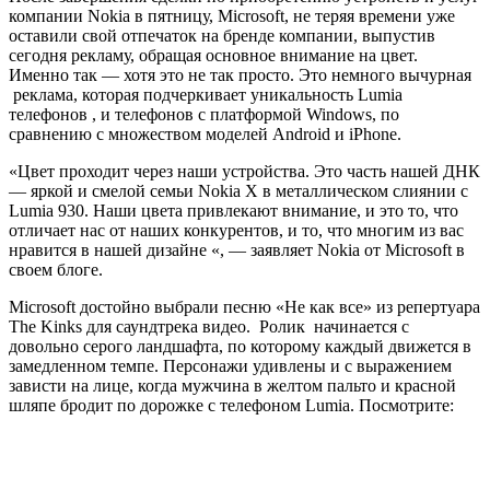
компании Nokia в пятницу, Microsoft, не теряя времени уже
оставили свой ​​отпечаток на бренде компании, выпустив
сегодня рекламу, обращая основное внимание на цвет.
Именно так — хотя это не так просто. Это немного вычурная
реклама, которая подчеркивает уникальность Lumia
телефонов , и телефонов с платформой Windows, по
сравнению с множеством моделей Android и iPhone.
«Цвет проходит через наши устройства. Это часть нашей ДНК
— яркой и смелой семьи Nokia X в металлическом слиянии с
Lumia 930. Наши цвета привлекают внимание, и это то, что
отличает нас от наших конкурентов, и то, что многим из вас
нравится в нашей дизайне «, — заявляет Nokia от Microsoft в
своем блоге.
Microsoft достойно выбрали песню «Не как все» из репертуара
The Kinks для саундтрека видео. Ролик начинается с
довольно серого ландшафта, по которому каждый движется в
замедленном темпе. Персонажи удивлены и с выражением
зависти на лице, когда мужчина в желтом пальто и красной
шляпе бродит по дорожке с телефоном Lumia. Посмотрите: