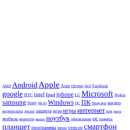
Apple
Android
Asus
chrome
AMD
Dell
Facebook
Microsoft
google
iphone
intel
Ipad
HTC
Nokia
LG
samsung
Windows
ПК
видео
Sony
браузер
Wi-Fi
ОС
интернет
игры
защита
игра
видеоплаты
диски
кпк
мать
ноутбук
ос
мобила
память
монитор
обновление
мышь
смартфон
планшет
программы
сенсор
проц