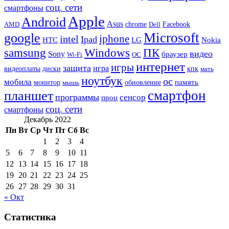
соц. сети
смартфоны
Apple
Android
Asus
chrome
AMD
Dell
Facebook
Microsoft
google
iphone
intel
Ipad
HTC
Nokia
LG
samsung
Windows
ПК
видео
Sony
браузер
Wi-Fi
ОС
интернет
игры
защита
игра
видеоплаты
диски
кпк
мать
ноутбук
ос
мобила
память
монитор
обновление
мышь
смартфон
планшет
программы
сенсор
проц
соц. сети
смартфоны
Декабрь 2022
Пн
Вт
Ср
Чт
Пт
Сб
Вс
1
2
3
4
5
6
7
8
9
10
11
12
13
14
15
16
17
18
19
20
21
22
23
24
25
26
27
28
29
30
31
« Окт
Статистика