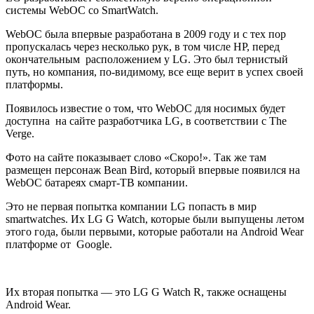
системы WebOС со SmartWatch.
WebOС была впервые разработана в 2009 году и с тех пор
пропускалась через несколько рук, в том числе HP, перед
окончательным расположением у LG. Это был тернистый
путь, но компания, по-видимому, все еще верит в успех своей
платформы.
Появилось известие о том, что WebOС для носимых будет
доступна на сайте разработчика LG, в соответствии с The
Verge.
Фото на сайте показывает слово «Скоро!». Так же там
размещен персонаж Bean Bird, который впервые появился на
WebOС батареях смарт-ТВ компании.
Это не первая попытка компании LG попасть в мир
smartwatches. Их LG G Watch, которые были выпущены летом
этого года, были первыми, которые работали на Android Wear
платформе от Google.
Их вторая попытка — это LG G Watch R, также оснащены
Android Wear.