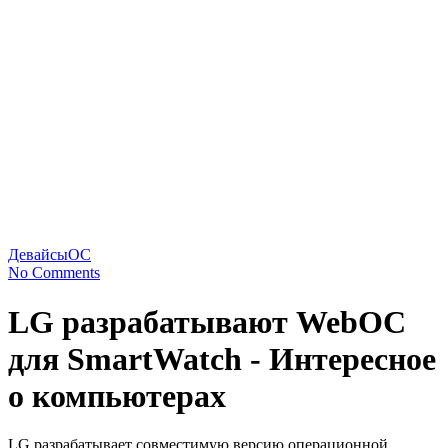
Девайсы
ОС
No Comments
LG разрабатывают WebOС
для SmartWatch - Интересное
о компьютерах
LG разрабатывает совместимую версию операционной