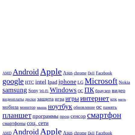
Apple
Android
Asus
chrome
AMD
Dell
Facebook
Microsoft
google
iphone
intel
Ipad
HTC
Nokia
LG
samsung
Windows
ПК
видео
Sony
браузер
Wi-Fi
ОС
интернет
игры
защита
игра
видеоплаты
диски
кпк
мать
ноутбук
ос
мобила
память
монитор
обновление
мышь
смартфон
планшет
программы
сенсор
проц
соц. сети
смартфоны
Apple
Android
Asus
chrome
AMD
Dell
Facebook