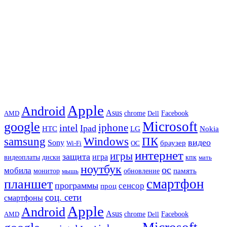
Apple
Android
Asus
chrome
AMD
Dell
Facebook
Microsoft
google
iphone
intel
Ipad
HTC
Nokia
LG
samsung
Windows
ПК
видео
Sony
браузер
Wi-Fi
ОС
интернет
игры
защита
игра
видеоплаты
диски
кпк
мать
ноутбук
ос
мобила
память
монитор
обновление
мышь
смартфон
планшет
программы
сенсор
проц
соц. сети
смартфоны
Apple
Android
Asus
chrome
AMD
Dell
Facebook