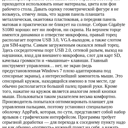
приходится использовать иные материалы, цвета или фон
рабочего стола. Давать оценку геометрической фигуре я не
возьмусь, отмечу лишь, что задняя панель планшета
металлическая, окантовка пластиковая, а передняя панель
матовая и практически не бликует на солнце. Собран Gigabyte
S1080 хорошо: нет ни люфтов, ни скрипа. На верхнем торце
имеются динамики и отверстие микрофона, правый торец
располагает портом USB 3.0, VGA-выходом, а также слотом
для SIM-карты. Самым загруженным оказался левый торец.
Здесь сосредоточены порт USB 2.0, сетевой разъем, выход на
наушники, вход для внешнего микрофона, слот для карт SD,
качелька громкости и «мышиные» клавиши.
Главный
инструмент управления… нет, не экран (ведь
предустановленная Windows 7 плохо адаптирована под
сенсорные экраны), а интереснейший заменитель мыши. Это
сенсорный кружок, находящийся именно в том месте, где
обычно располагается большой палец правой руки. Кроме
того, нажатие на кружок является аналогом левой кнопки
мыши. Пользоваться таким указателем весьма комфортно.
Производитель попытался оптимизировать планшет для
управления пальцами, поэтому установил специальную
оболочку AppPark, которая, по сути, представляет собой набор
ярлыков с графическим интерфейсом. Программа требует
серьезной доработки — для перехода к соседнему пункту надо
не как обычно «потянуть» нужный пункт на себя, а нажать