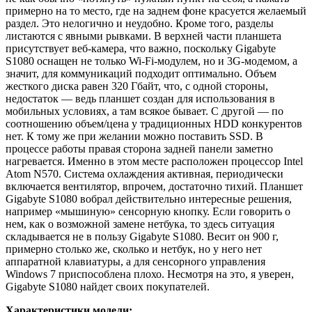
примерно на то место, где на заднем фоне красуется желаемый
раздел. Это нелогично и неудобно. Кроме того, разделы
листаются с явными рывками. В верхней части планшета
присутствует веб-камера, что важно, поскольку Gigabyte
S1080 оснащен не только Wi-Fi-модулем, но и 3G-модемом, а
значит, для коммуникаций подходит оптимально. Объем
жесткого диска равен 320 Гбайт, что, с одной стороны,
недостаток — ведь планшет создан для использования в
мобильных условиях, а там всякое бывает. С другой — по
соотношению объем/цена у традиционных HDD конкурентов
нет. К тому же при желании можно поставить SSD. В
процессе работы правая сторона задней панели заметно
нагревается. Именно в этом месте расположен процессор Intel
Atom N570. Система охлаждения активная, периодически
включается вентилятор, впрочем, достаточно тихий. Планшет
Gigabyte S1080 вобрал действительно интересные решения,
например «мышиную» сенсорную кнопку. Если говорить о
нем, как о возможной замене нетбука, то здесь ситуация
cкладывается не в пользу Gigabyte S1080. Весит он 900 г,
примерно столько же, сколько и нетбук, но у него нет
аппаратной клавиатуры, а для сенсорного управления
Windows 7 приспособлена плохо. Несмотря на это, я уверен,
Gigabyte S1080 найдет своих покупателей.
Характеристики модели: