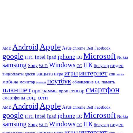
Apple
Android
Asus
chrome
AMD
Dell
Facebook
Microsoft
google
iphone
intel
Ipad
HTC
Nokia
LG
samsung
Windows
ПК
видео
Sony
браузер
Wi-Fi
ОС
интернет
игры
защита
игра
видеоплаты
диски
кпк
мать
ноутбук
ос
мобила
память
монитор
обновление
мышь
смартфон
планшет
программы
сенсор
проц
соц. сети
смартфоны
Apple
Android
Asus
chrome
AMD
Dell
Facebook
Microsoft
google
iphone
intel
Ipad
HTC
Nokia
LG
samsung
Windows
ПК
видео
Sony
браузер
Wi-Fi
ОС
интернет
игры
защита
игра
видеоплаты
диски
кпк