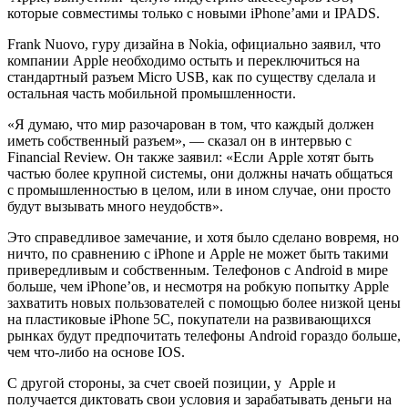
которые совместимы только с новыми iPhone’ами и IPADS.
Frank Nuovo, гуру дизайна в Nokia, официально заявил, что
компании Apple необходимо остыть и переключиться на
стандартный разъем Micro USB, как по существу сделала и
остальная часть мобильной промышленности.
«Я думаю, что мир разочарован в том, что каждый должен
иметь собственный разъем», — сказал он в интервью с
Financial Review. Он также заявил: «Если Apple хотят быть
частью более крупной системы, они должны начать общаться
с промышленностью в целом, или в ином случае, они просто
будут вызывать много неудобств».
Это справедливое замечание, и хотя было сделано вовремя, но
ничто, по сравнению с iPhone и Apple не может быть такими
привередливым и собственным. Телефонов с Android в мире
больше, чем iPhone’ов, и несмотря на робкую попытку Apple
захватить новых пользователей с помощью более низкой цены
на пластиковые iPhone 5C, покупатели на развивающихся
рынках будут предпочитать телефоны Android гораздо больше,
чем что-либо на основе IOS.
С другой стороны, за счет своей позиции, у Apple и
получается диктовать свои условия и зарабатывать деньги на