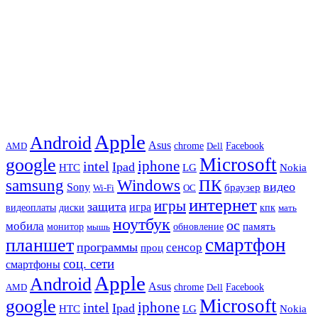
Apple
Android
Asus
chrome
AMD
Dell
Facebook
Microsoft
google
iphone
intel
Ipad
HTC
Nokia
LG
samsung
Windows
ПК
видео
Sony
браузер
Wi-Fi
ОС
интернет
игры
защита
игра
видеоплаты
диски
кпк
мать
ноутбук
ос
мобила
память
монитор
обновление
мышь
смартфон
планшет
программы
сенсор
проц
соц. сети
смартфоны
Apple
Android
Asus
chrome
AMD
Dell
Facebook
Microsoft
google
iphone
intel
Ipad
HTC
Nokia
LG