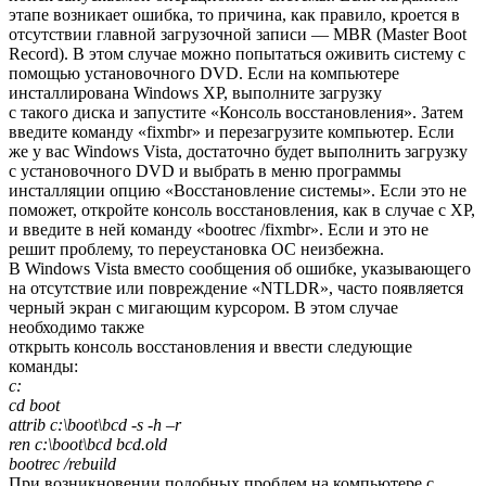
этапе возникает ошибка, то причина, как правило, кроется в
отсутствии главной загрузочной записи — MBR (Master Boot
Record). В этом случае можно попытаться оживить систему с
помощью установочного DVD. Если на компьютере
инсталлирована Windows XP, выполните загрузку
с такого диска и запустите «Консоль восстановления».
Затем
введите команду «fixmbr» и перезагрузите компьютер. Если
же у вас Windows Vista, достаточно будет выполнить загрузку
с установочного DVD и выбрать в меню программы
инсталляции опцию «Восстановление системы». Если это не
поможет, откройте консоль восстановления, как в случае с XP,
и введите в ней команду «bootrec /fixmbr». Если и это не
решит проблему, то переустановка ОС неизбежна.
В Windows Vista вместо сообщения об ошибке, указывающего
на отсутствие или повреждение «NTLDR», часто появляется
черный экран с мигающим курсором. В этом случае
необходимо также
открыть консоль восстановления и ввести следующие
команды:
c:
cd boot
attrib c:\boot\bcd -s -h –r
ren c:\boot\bcd bcd.old
bootrec /rebuild
При возникновении подобных проблем на компьютере с