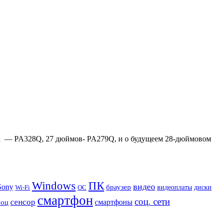
ма — PA328Q, 27 дюймов- PA279Q, и о будущеем 28-дюймовом
Windows
ПК
видео
Sony
браузер
видеоплаты
диски
Wi-Fi
ОС
смартфон
соц. сети
сенсор
роц
смартфоны