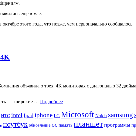
ообщениям.
оявились еще в мае.
октябре этого года, что позже, чем первоначально сообщалось.
 4K
 Компания объявила о трех 4K мониторах с диагональю 32 дюй
нность — широкие …
Подробнее
Microsoft
samsung
iphone
intel
Ipad
HTC
Nokia
LG
планшет
ноутбук
ос
программы
память
п
обновление
ь