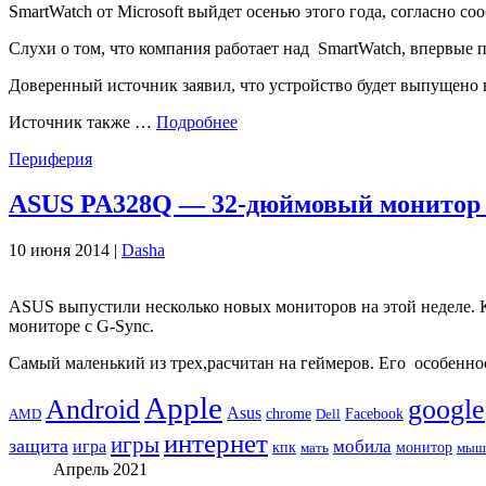
SmartWatch от Microsoft выйдет осенью этого года, согласно с
Слухи о том, что компания работает над SmartWatch, впервые п
Доверенный источник заявил, что устройство будет выпущено в 
Источник также …
Подробнее
Периферия
ASUS PA328Q — 32-дюймовый монитор
10 июня 2014 |
Dasha
ASUS выпустили несколько новых мониторов на этой неделе.
мониторе с G-Sync.
Самый маленький из трех,расчитан ​​на геймеров. Его особе
Apple
Android
google
Asus
chrome
AMD
Dell
Facebook
интернет
игры
защита
игра
мобила
кпк
монитор
мать
мыш
Апрель 2021