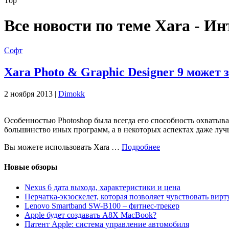
Top
Все новости по теме Xara - И
Софт
Xara Photo & Graphic Designer 9 может 
2 ноября 2013 |
Dimokk
Особенностью Photoshop была всегда его способность охватыват
большинство иных программ, а в некоторых аспектах даже луч
Вы можете использовать Xara …
Подробнее
Новые обзоры
Nexus 6 дата выхода, характеристики и цена
Перчатка-экзоскелет, которая позволяет чувствовать вир
Lenovo Smartband SW-B100 – фитнес-трекер
Apple будет создавать A8X MacBook?
Патент Apple: система управление автомобиля