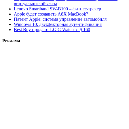
виртуальные объекты
Lenovo Smartband SW-B100 – фитнес-трекер
Apple будет создавать A8X MacBook?
Патент Apple: система управление автомобиля
Windows 10: двухфакторная аутентификация
Best Buy продают LG G Watch за $ 160
Реклама