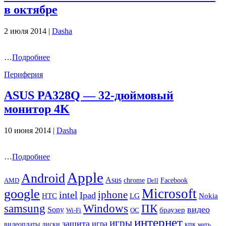
в октябре
2 июля 2014 |
Dasha
…
Подробнее
Периферия
ASUS PA328Q — 32-дюймовый
монитор 4K
10 июня 2014 |
Dasha
…
Подробнее
Apple
Android
Asus
chrome
AMD
Dell
Facebook
Microsoft
google
iphone
intel
Ipad
HTC
Nokia
LG
samsung
Windows
ПК
видео
Sony
браузер
Wi-Fi
ОС
интернет
игры
защита
игра
видеоплаты
диски
кпк
мать