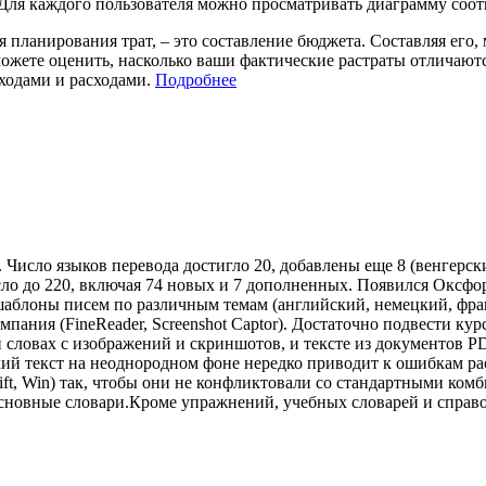
 Для каждого пользователя можно просматривать диаграмму соот
 планирования трат, – это составление бюджета. Составляя его,
ы сможете оценить, насколько ваши фактические растраты отличаю
ходами и расходами.
Подробнее
Число языков перевода достигло 20, добавлены еще 8 (венгерски
сло до 220, включая 74 новых и 7 дополненных. Появился Оксфо
 шаблоны писем по различным темам (английский, немецкий, фра
мпания (FineReader, Screenshot Captor). Достаточно подвести к
 и словах с изображений и скриншотов, и тексте из документов 
кий текст на неоднородном фоне нередко приводит к ошибкам р
Shift, Win) так, чтобы они не конфликтовали со стандартными 
сновные словари.Кроме упражнений, учебных словарей и справоч