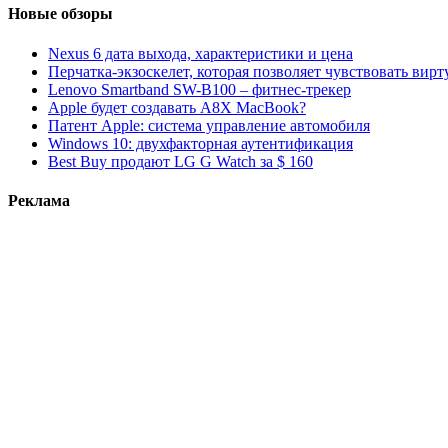
Новые обзоры
Nexus 6 дата выхода, характеристики и цена
Перчатка-экзоскелет, которая позволяет чувствовать вир
Lenovo Smartband SW-B100 – фитнес-трекер
Apple будет создавать A8X MacBook?
Патент Apple: система управление автомобиля
Windows 10: двухфакторная аутентификация
Best Buy продают LG G Watch за $ 160
Реклама