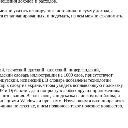
ношения доходов и расходов.
 можно указать планируемые источники и сумму дохода, а
тся от запланированных, и подумать, на чем можно сэкономить.
й, греческий, датский, казахский, нидерландский,
рдский словарь иллюстраций на 1000 слов, присутствуют
нцузский, испанский). В словарь добавлены технологии
урсор к слову на экране, чтобы увидеть всплывающую подсказку
PDF и DjVu-книг, да и попросту в любых других приложениях.
аспознавания. Всплывающая подсказка слишком назойлива, и
комбинациями Windows и программ. Изучающим языки понравится
ника по лексике, в нем появилось такое полезное новшество,