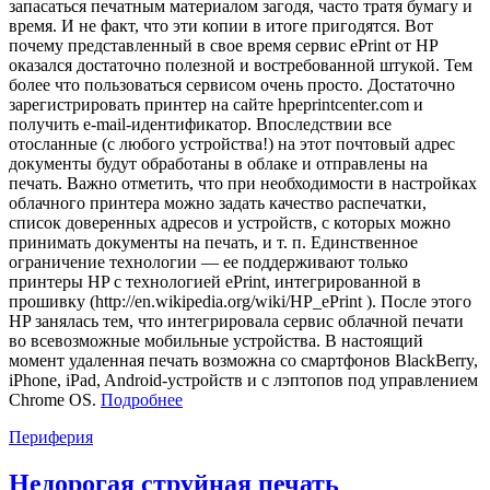
запасаться печатным материалом загодя, часто тратя бумагу и
время. И не факт, что эти копии в итоге пригодятся. Вот
почему представленный в свое время сервис ePrint от HP
оказался достаточно полезной и востребованной штукой. Тем
более что пользоваться сервисом очень просто. Достаточно
зарегистрировать принтер на сайте hpeprintcenter.com и
получить e-mail-идентификатор. Впоследствии все
отосланные (с любого устройства!) на этот почтовый адрес
документы будут обработаны в облаке и отправлены на
печать. Важно отметить, что при необходимости в настройках
облачного принтера можно задать качество распечатки,
список доверенных адресов и устройств, с которых можно
принимать документы на печать, и т. п. Единственное
ограничение технологии — ее поддерживают только
принтеры HP с технологией ePrint, интегрированной в
прошивку (http://en.wikipedia.org/wiki/HP_ePrint
). После этого
HP занялась тем, что интегрировала сервис облачной печати
во всевозможные мобильные устройства. В настоящий
момент удаленная печать возможна со смартфонов BlackBerry,
iPhone, iPad, Android-устройств и с лэптопов под управлением
Chrome OS.
Подробнее
Периферия
Недорогая струйная печать