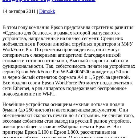
14 октября 2011 |
Dimokk
В этом году компания Epson представила стратегию развития
«Сделано для бизнеса», в рамках которой выпускаются
устройства, направленные на бизнес-сегмент. Среди них
иобъявленная в России линейка струйных принтеров и МФУ
WorkForce Pro. По расчетам производителя, они смогут
соперничать с лазерными аппаратами благодаря низкой
стоимости готового отпечатка, Высокой скорости работы и
функциональности. Так, себестоимость печати на устройствах
серии Epson WorkForce Pro WP-4000/4500 доходит до 50 коп.
за черно-белый отпечаток формата А4 и 1,5 руб. за цветной.
Все модели серии Epson WorkForce Pro могут подключаться к
сети Ethernet, а ряд аппаратов поддерживает беспроводное
подсоединение по Wi-Fi.
Новейшие устройства оснащены емкими лотками подачи
бумаги (до 250 листов) и автоподатчиком документов. Они
обеспечивают скорость печати до 37 стр./мин. Не считая того,
весомым событием стал вывод на русский рынок устройств,
имеющих общее заглавие «Фабрика печати Epson». Это
принтеры Epson L100 и Epson L800, рассчитанные на
огромные объемы материалов. Они имеют вместительные