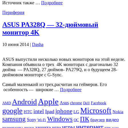
Источник также …
Подробнее
Периферия
ASUS PA328Q — 32-дюймовый
монитор 4K
10 июня 2014 |
Dasha
ASUS выпустили несколько новых мониторов на этой неделе.
Компания объявила о трех 4K мониторах с диагональю 32
дюйма — PA328Q, 27 дюймов- PA279Q, и о будущеем 28-
дюймовом мониторе с G-Sync.
Самый маленький из трех,расчитан ​​на геймеров. Его
особенность — широкие …
Подробнее
Apple
Android
Asus
chrome
AMD
Dell
Facebook
Microsoft
google
iphone
intel
Ipad
HTC
Nokia
LG
samsung
Windows
ПК
видео
Sony
браузер
Wi-Fi
ОС
интернет
игры
защита
игра
видеоплаты
диски
кпк
мать