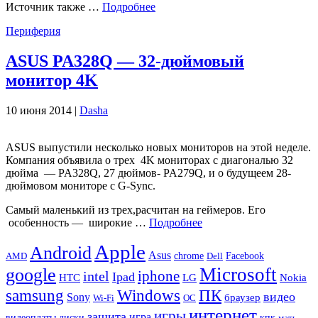
Источник также …
Подробнее
Периферия
ASUS PA328Q — 32-дюймовый
монитор 4K
10 июня 2014 |
Dasha
ASUS выпустили несколько новых мониторов на этой неделе.
Компания объявила о трех 4K мониторах с диагональю 32
дюйма — PA328Q, 27 дюймов- PA279Q, и о будущеем 28-
дюймовом мониторе с G-Sync.
Самый маленький из трех,расчитан ​​на геймеров. Его
особенность — широкие …
Подробнее
Apple
Android
Asus
chrome
AMD
Dell
Facebook
Microsoft
google
iphone
intel
Ipad
HTC
Nokia
LG
samsung
Windows
ПК
видео
Sony
браузер
Wi-Fi
ОС
интернет
игры
защита
игра
видеоплаты
диски
кпк
мать