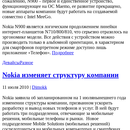
сожалению, N900 – первое и единственное устройство,
функци­онирующее на ОС Maemo, ее развитие пре­кращено,
новые аппараты компании будут работать на создаваемой
совместно с Intel MeeGo.
Nokia N900 является логическим продол­жением линейки
интернет-планшетов N710/800/810, что серьезно отразилось на
эргономике модели. Все действия с устройс­твом можно
производить только в альбом­ной ориентации, в характерном
для смарт­фонов портретном режиме доступно лишь
приложение «Телефон».
Подробнее
Девайсы
Разное
Nokia изменяет структуру компании
11 июля 2010 |
Dimokk
Nokia заявила об запланированном на 1 июлянынешнего года
изменении структуры компании, призванном ускорить
разработку и вывод новых телефонов и услуг. В ней будут
работать три подразделения, отвечающие за мобильные
решения, мобильные телефоны и рынки. Новое
подразделение Mobile Solutions (мобильных решений)
сосредоточиться на мобильных компьютерах и смартфонах