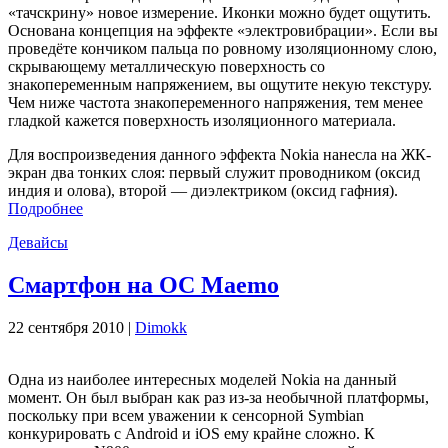
«тачскрину» новое измерение. Иконки можно будет ощутить.
Основана концепция на эффекте «электровибрации». Если вы
проведёте кончиком пальца по ровному изоляционному слою,
скрывающему металлическую поверхность со
знакопеременным напряжением, вы ощутите некую текстуру.
Чем ниже частота знакопеременного напряжения, тем менее
гладкой кажется поверхность изоляционного материала.
Для воспроизведения данного эффекта Nokia нанесла на ЖК-
экран два тонких слоя: первый служит проводником (оксид
индия и олова), второй — диэлектриком (оксид гафния).
Подробнее
Девайсы
Смартфон на ОС Maemo
22 сентября 2010 |
Dimokk
Одна из наиболее интересных моделей Nokia на данный
момент. Он был выбран как раз из-за необычной платфор­мы,
поскольку при всем уважении к сенсор­ной Symbian
конкурировать с Android и iOS ему крайне сложно. К