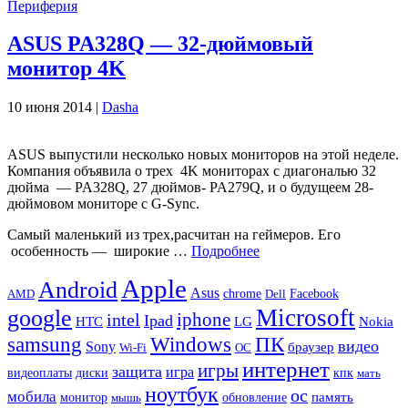
Периферия
ASUS PA328Q — 32-дюймовый
монитор 4K
10 июня 2014 |
Dasha
ASUS выпустили несколько новых мониторов на этой неделе.
Компания объявила о трех 4K мониторах с диагональю 32
дюйма — PA328Q, 27 дюймов- PA279Q, и о будущеем 28-
дюймовом мониторе с G-Sync.
Самый маленький из трех,расчитан ​​на геймеров. Его
особенность — широкие …
Подробнее
Apple
Android
Asus
chrome
AMD
Dell
Facebook
Microsoft
google
iphone
intel
Ipad
HTC
Nokia
LG
samsung
Windows
ПК
видео
Sony
браузер
Wi-Fi
ОС
интернет
игры
защита
игра
видеоплаты
диски
кпк
мать
ноутбук
ос
мобила
память
монитор
обновление
мышь