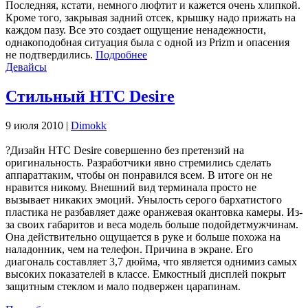
Последняя, кстати, немного люфтит и кажется очень хлипкой.
Кроме того, закрывая задний отсек, крышку надо прижать на
каждом пазу. Все это создает ощущение ненадежности,
однакоподобная ситуация была с одной из Prizm и опасения
не подтвердились.
Подробнее
Девайсы
Стильный HTC Desire
9 июля 2010 |
Dimokk
?Дизайн HTC Desire совершенно без претензий на
оригинальность. Разработчики явно стремились сделать
аппараттаким, чтобы он понравился всем. В итоге он не
нравится никому. Внешний вид терминала просто не
вызывает никаких эмоций. Унылость серого бархатистого
пластика не разбавляет даже оранжевая окантовка камеры. Из-
за своих габаритов и веса модель больше подойдетмужчинам.
Она действительно ощущается в руке и больше похожа на
наладонник, чем на телефон. Причина в экране. Его
диагональ составляет 3,7 дюйма, что является однимиз самых
высоких показателей в классе. Емкостный дисплей покрыт
защитным стеклом и мало подвержен царапинам.