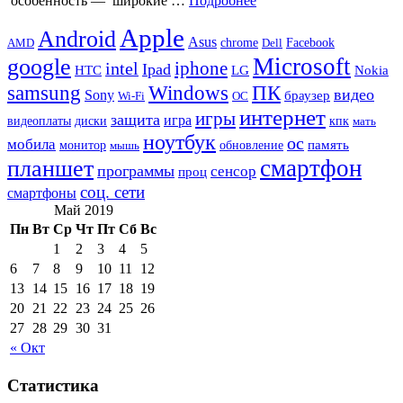
особенность — широкие …
Подробнее
Apple
Android
Asus
chrome
AMD
Dell
Facebook
Microsoft
google
iphone
intel
Ipad
HTC
Nokia
LG
samsung
Windows
ПК
видео
Sony
браузер
Wi-Fi
ОС
интернет
игры
защита
игра
видеоплаты
диски
кпк
мать
ноутбук
ос
мобила
память
монитор
обновление
мышь
смартфон
планшет
программы
сенсор
проц
соц. сети
смартфоны
Май 2019
Пн
Вт
Ср
Чт
Пт
Сб
Вс
1
2
3
4
5
6
7
8
9
10
11
12
13
14
15
16
17
18
19
20
21
22
23
24
25
26
27
28
29
30
31
« Окт
Статистика