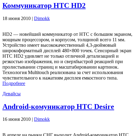
Коммуникатор НТС HD2
18 июня 2010 |
Dimokk
HD2 — новейший коммуникатор от НТС с большим экраном,
мощным процессором, и корпусом, толщиной всего 11 мм.
Устройство имеет высококачественный 4,3-дюймовый
широкоформатный дисплей 480×800 точек. Сенсорный экран
НТС HD2 удивляет не только отличной детализацией и
резкостью изображения, но и сверхбыстрой реакцией при
пролистывании страниц и масштабировании картинок.
Технология Multitouch реализована за счет использования
чувствительного к нажатиям дисплея емкостного типа.
Подробнее
Девайсы
Android-комуникатор НТС Desire
16 июня 2010 |
Dimokk
В апреле на рынки СНГ выходит Android-комуникатор НТС