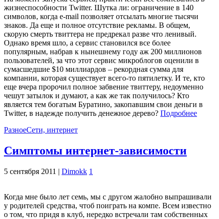
жизнеспособности Twitter. Шутка ли: ограничение в 140
символов, когда e-mail позволяет отсылать многие тысячи
знаков. Да еще и полное отсутствие рекламы. В общем,
скорую смерть твиттера не предрекал разве что ленивый.
Однако время шло, а сервис становился все более
популярным, набрав к нынешнему году аж 200 миллионов
пользователей, за что этот сервис микроблогов оценили в
сумасшедшие $10 миллиардов – рекордная сумма для
компании, которая существует всего-то пятилетку. И те, кто
еще вчера пророчил полное забвение твиттеру, недоуменно
чешут затылок и думают, а как же так получилось? Кто
является тем богатым Буратино, закопавшим свои деньги в
Twitter, в надежде получить денежное дерево?
Подробнее
Разное
Сети, интернет
Симптомы интернет-зависимости
5 сентября 2011 |
Dimokk
1
Когда мне было лет семь, мы с другом жалобно выпрашивали
у родителей средства, чтоб поиграть на компе. Всем известно
о том, что придя в клуб, нередко встречали там собственных