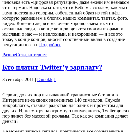
человека есть «цифровая репутация», даже ежели им незнаком
этот термин. Надо сказать то, что в Вебе мы создаем, как мы с
вами постоянно говорим, собственный образ из той инфы,
которую размещаем в блогах, наших комментах, твитах, фото,
видео. Конечно же, все мы очень хорошо знаем то, что
остальные люди, в конце концов, делятся своими взорами и
мыслями о нас — и неплохими, и нехорошими — и все это
тоже, в конце концов, вносит собственный вклад в создание
репутации юзера.
Подробнее
Разное
Сети, интернет
Кто платит Twitter’у зарплату?
8 сентября 2011 |
Dimokk
1
Сервис, до сих пор вызывающий грандиозные баталии в
Интернете из-за своих знаменитых 140 символов. Служба
микроблогов, ставшая радостью для одних и протестом для
других. И, несмотря на огромную популярность, Twitter до сих
пор живет без массовой рекламы. Так как же компания делает
деньги?
На момент запуска сервиса, практически все сомневались в