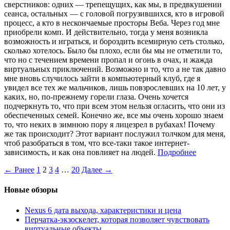
сверстников: одних — трепещущих, как мы, в предвкушении
сеанса, остальных — с головой погрузившихся, кто в игровой
процесс, а кто в нескончаемые просторы Веба. Через год мне
приобрели комп. И действительно, тогда у меня возникла
возможность и играться, и бороздить всемирную сеть столько,
сколько хотелось. Было бы плохо, если бы мы не отметили то,
что но с течением времени пропал и огонь в очах, и жажда
виртуальных приключений. Возможно и то, что а не так давно
мне вновь случилось зайти в компьютерный клуб, где я
увидел все тех же мальчиков, лишь повзрослевших на 10 лет, у
каких, но, по-прежнему горели глаза. Очень хочется
подчеркнуть то, что при всем этом нельзя огласить, что они из
обеспеченных семей. Конечно же, все мы очень хорошо знаем
то, что неких в зимнюю пору я лицезрел в рубахах! Почему
же так происходит? Этот вариант послужил толчком для меня,
чтоб разобраться в том, что все-таки такое интернет-
зависимость, и как она повлияет на людей.
Подробнее
← Ранее
1
2
3
4
…
20
Далее →
Новые обзоры
Nexus 6 дата выхода, характеристики и цена
Перчатка-экзоскелет, которая позволяет чувствовать
виртуальные объекты