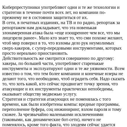
Киберпреступники употребляют одни и те же технологии и
стратегии в течение почти всех лет, но компании по-
прежнему не в состоянии защититься от их.
В сети, в печатных изданиях, на ТВ и по радио, репортаж за
репортажем нам докладывает, что эта новенькая
злонамеренная атака была «еще изощреннее чем все, что мы
лицезрели ранее». Мало кто знает то, что сми похоже желают,
чтоб мир поверил в то, что взломы дело рук неумолимых
сверх-хакеров, с супер-передовыми инструментами, которых
просто нереально приостановить.
Действительность же смотрится совершенно по другому:
хакеры, по большей части, употребляют старенькые
инструменты и эксплуатируют одни и те же уязвимости. Всем
известно о том, что тем более компании и конечные юзеры не
делают того, что необходимо, чтоб оградить себя. Надо сказать
то, что хоть какой, кто сейчас продвигает точку зрения, что
атакующие и их инструменты практически непобедимы,
оказывает обществу медвежью услугу.
Стратегия и стратегия атакующих не поменялась с того
времени, как были изобретены компы: вредные программы,
переполнение буфера, соц инжиниринг, взлом пароля и тому
схожее. За чрезвычайно маленькими исключениями
(таковыми, как динамические бот-сети), ничего не
поменялось, кроме того факта, что злодеям сейчас удается