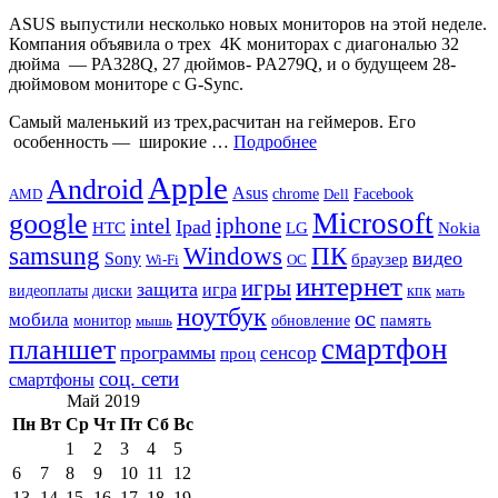
ASUS выпустили несколько новых мониторов на этой неделе.
Компания объявила о трех 4K мониторах с диагональю 32
дюйма — PA328Q, 27 дюймов- PA279Q, и о будущеем 28-
дюймовом мониторе с G-Sync.
Самый маленький из трех,расчитан ​​на геймеров. Его
особенность — широкие …
Подробнее
Apple
Android
Asus
chrome
AMD
Dell
Facebook
Microsoft
google
iphone
intel
Ipad
HTC
Nokia
LG
samsung
Windows
ПК
видео
Sony
браузер
Wi-Fi
ОС
интернет
игры
защита
игра
видеоплаты
диски
кпк
мать
ноутбук
ос
мобила
память
монитор
обновление
мышь
смартфон
планшет
программы
сенсор
проц
соц. сети
смартфоны
Май 2019
Пн
Вт
Ср
Чт
Пт
Сб
Вс
1
2
3
4
5
6
7
8
9
10
11
12
13
14
15
16
17
18
19