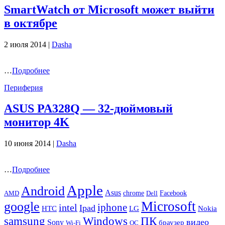
SmartWatch от Microsoft может выйти
в октябре
2 июля 2014 |
Dasha
…
Подробнее
Периферия
ASUS PA328Q — 32-дюймовый
монитор 4K
10 июня 2014 |
Dasha
…
Подробнее
Apple
Android
Asus
chrome
AMD
Dell
Facebook
Microsoft
google
iphone
intel
Ipad
HTC
Nokia
LG
samsung
Windows
ПК
видео
Sony
браузер
Wi-Fi
ОС