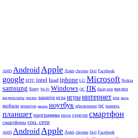
Apple
Android
Asus
chrome
AMD
Dell
Facebook
Microsoft
google
iphone
intel
Ipad
HTC
Nokia
LG
samsung
Windows
ПК
видео
Sony
браузер
Wi-Fi
ОС
интернет
игры
защита
игра
видеоплаты
диски
кпк
мать
ноутбук
ос
мобила
память
монитор
обновление
мышь
смартфон
планшет
программы
сенсор
проц
соц. сети
смартфоны
Apple
Android
Asus
chrome
AMD
Dell
Facebook