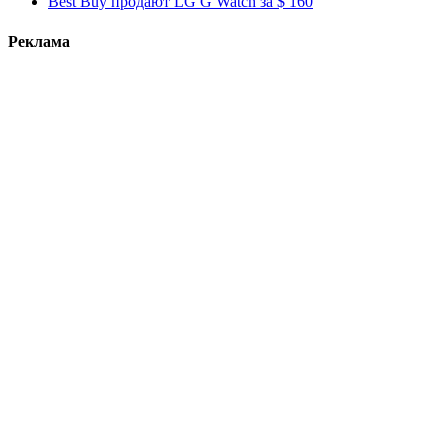
Best Buy продают LG G Watch за $ 160
Реклама