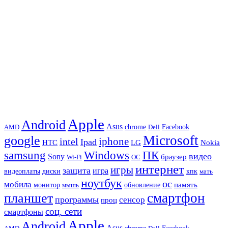
Apple
Android
Asus
chrome
AMD
Dell
Facebook
Microsoft
google
iphone
intel
Ipad
HTC
Nokia
LG
samsung
Windows
ПК
видео
Sony
браузер
Wi-Fi
ОС
интернет
игры
защита
игра
видеоплаты
диски
кпк
мать
ноутбук
ос
мобила
память
монитор
обновление
мышь
смартфон
планшет
программы
сенсор
проц
соц. сети
смартфоны
Apple
Android
Asus
chrome