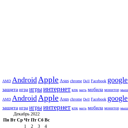
Apple
Android
google
Asus
chrome
AMD
Dell
Facebook
интернет
игры
защита
игра
мобила
кпк
монитор
мать
мыш
Apple
Android
google
Asus
chrome
AMD
Dell
Facebook
интернет
игры
защита
игра
мобила
кпк
монитор
мать
мыш
Декабрь 2022
Пн
Вт
Ср
Чт
Пт
Сб
Вс
1
2
3
4