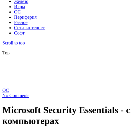
Железо
Игры
ОС
Периферия
Разное
Сети, интернет
Софт
Scroll to top
Top
ОС
No Comments
Microsoft Security Essentials
компьютерах