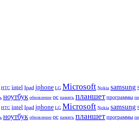
Microsoft
samsung
iphone
intel
Ipad
HTC
Nokia
LG
планшет
ноутбук
ос
программы
память
п
обновление
ь
Microsoft
samsung
iphone
intel
Ipad
HTC
Nokia
LG
планшет
ноутбук
ос
программы
память
п
обновление
ь