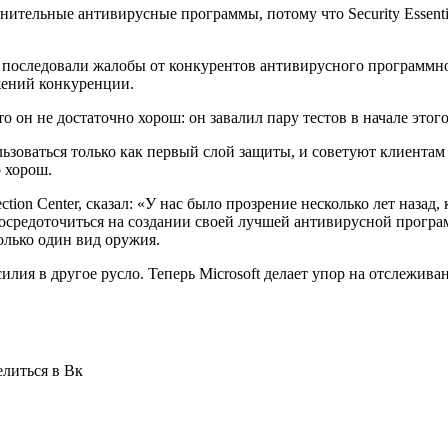
ительные антивирусные программы, потому что Security Essential
 чего последовали жалобы от конкурентов антивирусного программ
жений конкуренции.
 что он не достаточно хорош: он завалил пару тестов в начале эт
использоваться только как первый слой защиты, и советуют клиен
 хорош.
tion Center, сказал: «У нас было прозрение несколько лет назад,
ы сосредоточиться на создании своей лучшей антивирусной прогр
олько один вид оружия.
илия в другое русло. Теперь Microsoft делает упор на отслежи
елиться в Вк