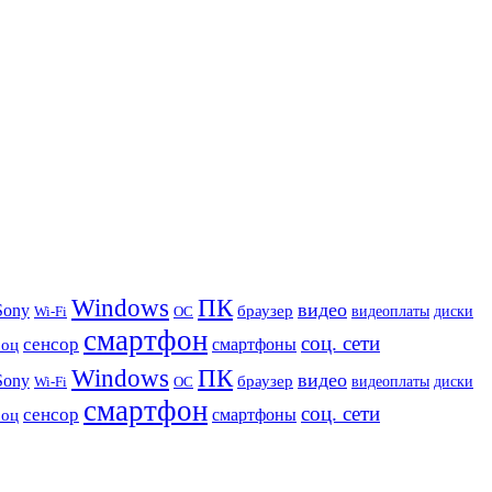
Windows
ПК
видео
Sony
браузер
видеоплаты
диски
Wi-Fi
ОС
смартфон
соц. сети
сенсор
роц
смартфоны
Windows
ПК
видео
Sony
браузер
видеоплаты
диски
Wi-Fi
ОС
смартфон
соц. сети
сенсор
роц
смартфоны