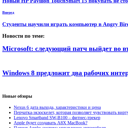
Новый HP Pavilion TouchSmart 15 покупать не ст
Вперед
Студенты научили играть компьютер в Angry Bir
Новости по теме:
Microsoft: следующий патч выйдет во в
Windows 8 предложит два рабочих интер
Новые обзоры
Nexus 6 дата выхода, характеристики и цена
Перчатка-экзоскелет, которая позволяет чувствовать вир
Lenovo Smartband SW-B100 – фитнес-трекер
Apple будет создавать A8X MacBook?
Патент Apple: система управление автомобиля