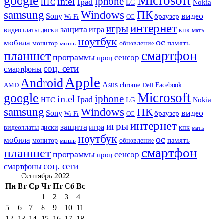
Microsoft
google
iphone
intel
Ipad
HTC
Nokia
LG
samsung
Windows
ПК
видео
Sony
браузер
Wi-Fi
ОС
интернет
игры
защита
игра
видеоплаты
диски
кпк
мать
ноутбук
ос
мобила
память
монитор
обновление
мышь
смартфон
планшет
программы
сенсор
проц
соц. сети
смартфоны
Apple
Android
Asus
chrome
AMD
Dell
Facebook
Microsoft
google
iphone
intel
Ipad
HTC
Nokia
LG
samsung
Windows
ПК
видео
Sony
браузер
Wi-Fi
ОС
интернет
игры
защита
игра
видеоплаты
диски
кпк
мать
ноутбук
ос
мобила
память
монитор
обновление
мышь
смартфон
планшет
программы
сенсор
проц
соц. сети
смартфоны
Сентябрь 2022
Пн
Вт
Ср
Чт
Пт
Сб
Вс
1
2
3
4
5
6
7
8
9
10
11
12
13
14
15
16
17
18