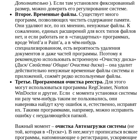
Дополнительно
). Если там установлен фиксированный
размер, можно доверить его регулирование системе.
Второе. Временные файлы.
Существует много
программ, позволяющих чистить содержание памяти.
Они удаляют все, по их мнению, ненужные файлы. К
сожалению, единых расширений для всех типов файлов
нет, и если работать не в «стандартных» программах,
вроде Word’a и Paint’a, а в чём-нибудь
специализированном, есть вероятность удаления
документов и даже частей программы. Поэтому я
рекомендую использовать встроенную «Очистку диска»
(
Диск/ Свойства/ Общие/ Очистка диска
) – она удалит
действительно ненужные временные файлы системы и
приложений, сожмёт редко используемые файлы.
Третье. Программная очистка реестра.
Для этого
могут использоваться программы RegCleaner, Norton
WinDoctor и другие. Если с момента установки системы
ни разу чем-нибудь таким не пользовались, они
наверняка найдут кучу ошибок и, естественно, исправят
их. Такими программами, например, можно исправить
ошибку с неудаляющейся папкой.
Важный момент –
очистка Автозагрузки системы
(не
той, которая в «Пуске»). В нее,могут прописаться всякие
программы, напоминающие о регистрации, ускоряющие