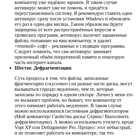
компьютер уже надёжно заражен. В таком случае
антивирус может уже не помочь, и придётся
переустанавливать систему. Я рекомендую ставить один
антивирус сразу после установки Windows и обновлять
его раз в один-два месяца. Таким образом вы будете
защищены от всех распространённых вирусов и
троянских программ, антивирус вылечит зараженные
файлы, попавшие на ваш компьютер, и удалит
«теневой» софт – рекламные и следящие программы.
Следует помнить, что сам антивирус занимает
приличный объём оперативной памяти и некоторую
часть интернет-канала.
Шестое. Дефрагментация.
Суть процесса в том, что файлы, записанные
фрагментарно («кусочно») на разные части диска, могут
вызываться гораздо медленнее, чем те, которые
записаны по порядку в одном секторе. Лично у меня это
не вызывает проблем, но бывает, что компьютер от
этого начинает работать медленнее. В таком случае
можно воспользоваться системным дефрагментатором
(Мой компьютер/ Свойства диска/ Сервис/ Выполнить
дефрагментацию). А можно использовать утилиту, вроде
Vopt XP или Defragmenter Pro. Процесс этот небыстрый,
и не позволяет работать на компьютере, так что