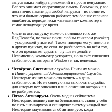
запуск каких-нибудь приложений и просто ненужные.
Всё это занимает оперативную память. Возможно, у вас
достаточно памяти для любой нагрузки – но помните,
что чем больше сервисов работает, тем больше сервисов
ошибается, периодически «завешивая» компьютер в
самое неподходящее время.
Чистить автозагрузку можно с помощью того же
RegСleaner’a, но также почти любым твикером (tweaker)
– ускоряющей утилитой. Также твикеры могут помочь и
в других пунктах, но если не разбираетесь во всём том,
что он предлагает сделать – лучше не делайте.
Несомненно, компьютер ускорится, но за счёт снижения
стабильности, которая в Windows и так невелика.
Четвёртое. Системные службы.
Найти их можно
в
Панели управления/ Администрирование/ Службы
.
Некоторые из них можно отключить – в дань
стабильности. Но не советую вам выключать службы,
для которых нет описания или в описании которых вы
не разбираетесь.
Пятое. Антивирусы.
Очень модная сейчас тема.
Некоторые, подвинутые на безопасности, ставят у себя
по пять антивирусов и сканируют систему каждый час.
Некоторые задумываются об антивирусе, когда