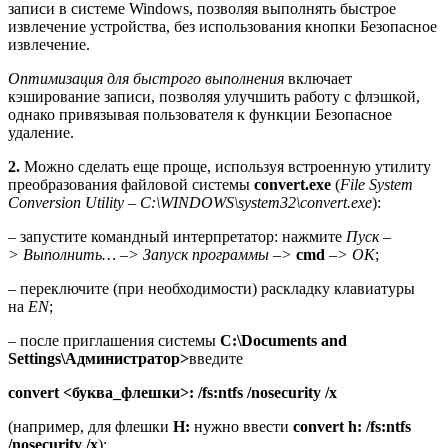
записи в системе Windows, позволяя выполнять быстрое
извлечение устройства, без использования кнопки Безопасное
извлечение.
Оптимизация для быстрого выполнения
включает
кэширование записи, позволяя улучшить работу с флэшкой,
однако привязывая пользователя к функции Безопасное
удаление.
2.
Можно сделать еще проще, используя встроенную утилиту
преобразования файловой системы
convert.exe
(
File System
Conversion Utility
–
C:\WINDOWS\system32\convert.exe
):
– запустите командный интерпретатор: нажмите
Пуск
–
> Выполнить… –> Запуск программы –>
cmd
–> OK
;
– переключите (при необходимости) раскладку клавиатуры
на
EN
;
– после приглашения системы
C:\Documents and
Settings\Администратор>
введите
convert <буква_флешки>: /fs:ntfs /nosecurity /x
(например, для флешки
H:
нужно ввести
convert h: /fs:ntfs
/nosecurity /x
);