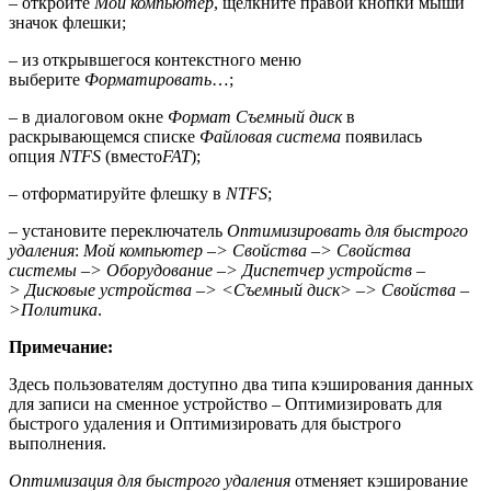
– откройте
Мой компьютер
, щелкните правой кнопки мыши
значок флешки;
– из открывшегося контекстного меню
выберите
Форматировать
…;
– в диалоговом окне
Формат Съемный диск
в
раскрывающемся списке
Файловая система
появилась
опция
NTFS
(вместо
FAT
);
– отформатируйте флешку в
NTFS
;
– установите переключатель
Оптимизировать для быстрого
удаления
:
Мой компьютер
–> Свойства –> Свойства
системы –> Оборудование –> Диспетчер устройств –
> Дисковые устройства –> <Съемный диск> –> Свойства –
>Политика
.
Примечание:
Здесь пользователям доступно два типа кэширования данных
для записи на сменное устройство – Оптимизировать для
быстрого удаления и Оптимизировать для быстрого
выполнения.
Оптимизация для быстрого удаления
отменяет кэширование