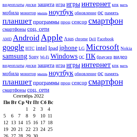
интернет
игры
защита
игра
видеоплаты
диски
кпк
мать
ноутбук
ос
мобила
память
монитор
обновление
мышь
смартфон
планшет
программы
сенсор
проц
соц. сети
смартфоны
Apple
Android
Asus
chrome
AMD
Dell
Facebook
Microsoft
google
iphone
intel
Ipad
HTC
Nokia
LG
samsung
Windows
ПК
видео
Sony
браузер
Wi-Fi
ОС
интернет
игры
защита
игра
видеоплаты
диски
кпк
мать
ноутбук
ос
мобила
память
монитор
обновление
мышь
смартфон
планшет
программы
сенсор
проц
соц. сети
смартфоны
Сентябрь 2022
Пн
Вт
Ср
Чт
Пт
Сб
Вс
1
2
3
4
5
6
7
8
9
10
11
12
13
14
15
16
17
18
19
20
21
22
23
24
25
26
27
28
29
30