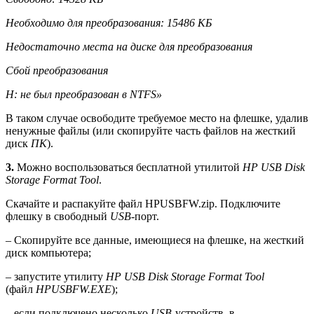
Необходимо для преобразования: 15486 КБ
Недостаточно места на диске для преобразования
Сбой преобразования
H: не был преобразован в NTFS»
В таком случае освободите требуемое место на флешке, удалив
ненужные файлы (или скопируйте часть файлов на жесткий
диск
ПК
).
3.
Можно воспользоваться бесплатной утилитой
HP USB Disk
Storage Format Tool
.
Скачайте и распакуйте файл HPUSBFW.zip. Подключите
флешку в свободный
USB
-порт.
– Скопируйте все данные, имеющиеся на флешке, на жесткий
диск компьютера;
– запустите утилиту
HP USB Disk Storage Format Tool
(файл
HPUSBFW.EXE
);
– если подключено несколько
USB
-устройств, в