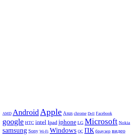
Apple
Android
Asus
chrome
AMD
Dell
Facebook
Microsoft
google
iphone
intel
Ipad
HTC
Nokia
LG
samsung
Windows
ПК
видео
Sony
браузер
Wi-Fi
ОС