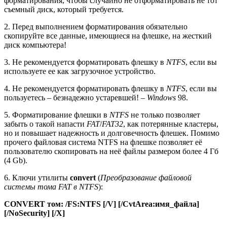
форматирования, чтобы случайно не отформатировать не тот
съемный диск, который требуется.
2. Перед выполнением форматирования обязательно
скопируйте все данные, имеющиеся на флешке, на жесткий
диск компьютера!
3. Не рекомендуется форматировать флешку в
NTFS
, если вы
используете ее как загрузочное устройство.
4. Не рекомендуется форматировать флешку в
NTFS
, если вы
пользуетесь – безнадежно устаревшей! –
Windows
98.
5. Форматирование флешки в
NTFS
не только позволяет
забыть о такой напасти
FAT
/
FAT32
, как потерянные кластеры,
но и повышает надежность и долговечность флешек. Помимо
прочего файловая система NTFS на флешке позволяет её
пользователю скопировать на неё файлы размером более 4 Гб
(4 Gb).
6. Ключи утилиты
convert
(
Преобразование файловой
системы тома FAT в NTFS
):
CONVERT том: /FS:NTFS [/V] [/CvtArea:имя_файла]
[/NoSecurity] [/X]