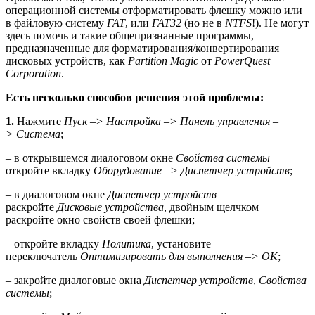
операционной системы отформатировать флешку можно или
в файловую систему
FAT
, или
FAT32
(но не в
NTFS
!). Не могут
здесь помочь и такие общепризнанные программы,
предназначенные для форматирования/конвертирования
дисковых устройств, как
Partition Magic
от
PowerQuest
Corporation
.
Есть несколько способов решения этой проблемы:
1.
Нажмите
Пуск
–> Настройка –> Панель управления –
> Система
;
– в открывшемся диалоговом окне
Свойства системы
откройте вкладку
Оборудование
–
> Диспетчер устройств
;
– в диалоговом окне
Диспетчер устройств
раскройте
Дисковые устройства
, двойным щелчком
раскройте окно свойств своей флешки;
– откройте вкладку
Политика
, установите
переключатель
Оптимизировать для выполнения
–
> OK
;
– закройте диалоговые окна
Диспетчер устройств
,
Свойства
системы
;