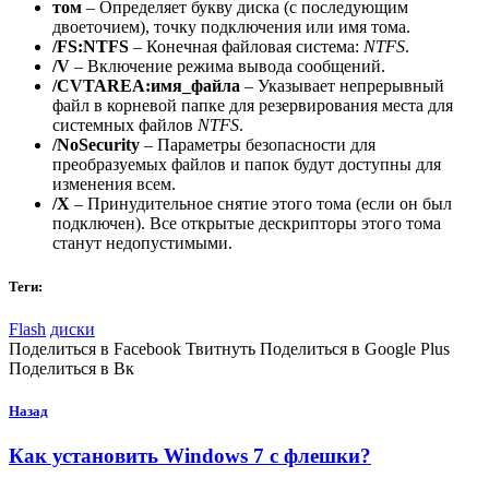
том
– Определяет букву диска (с последующим
двоеточием), точку подключения или имя тома.
/FS:NTFS
– Конечная файловая система:
NTFS
.
/V
– Включение режима вывода сообщений.
/CVTAREA:имя_файла
– Указывает непрерывный
файл в корневой папке для резервирования места для
системных файлов
NTFS
.
/NoSecurity
– Параметры безопасности для
преобразуемых файлов и папок будут доступны для
изменения всем.
/X
– Принудительное снятие этого тома (если он был
подключен). Все открытые дескрипторы этого тома
станут недопустимыми.
Теги:
Flash
диски
Поделиться в Facebook Твитнуть Поделиться в Google Plus
Поделиться в Вк
Назад
Как установить Windows 7 c флешки?