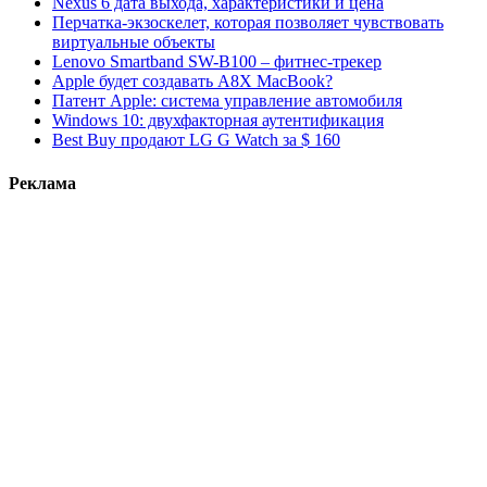
Nexus 6 дата выхода, характеристики и цена
Перчатка-экзоскелет, которая позволяет чувствовать
виртуальные объекты
Lenovo Smartband SW-B100 – фитнес-трекер
Apple будет создавать A8X MacBook?
Патент Apple: система управление автомобиля
Windows 10: двухфакторная аутентификация
Best Buy продают LG G Watch за $ 160
Реклама