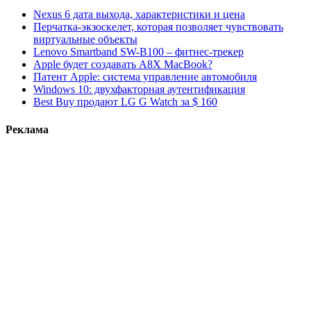
Nexus 6 дата выхода, характеристики и цена
Перчатка-экзоскелет, которая позволяет чувствовать
виртуальные объекты
Lenovo Smartband SW-B100 – фитнес-трекер
Apple будет создавать A8X MacBook?
Патент Apple: система управление автомобиля
Windows 10: двухфакторная аутентификация
Best Buy продают LG G Watch за $ 160
Реклама