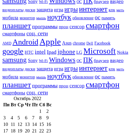
samsung
Windows
ПК
видео
Sony
браузер
Wi-Fi
ОС
интернет
игры
защита
игра
видеоплаты
диски
кпк
мать
ноутбук
ос
мобила
память
монитор
обновление
мышь
смартфон
планшет
программы
сенсор
проц
соц. сети
смартфоны
Apple
Android
Asus
chrome
AMD
Dell
Facebook
Microsoft
google
iphone
intel
Ipad
HTC
Nokia
LG
samsung
Windows
ПК
видео
Sony
браузер
Wi-Fi
ОС
интернет
игры
защита
игра
видеоплаты
диски
кпк
мать
ноутбук
ос
мобила
память
монитор
обновление
мышь
смартфон
планшет
программы
сенсор
проц
соц. сети
смартфоны
Октябрь 2022
Пн
Вт
Ср
Чт
Пт
Сб
Вс
1
2
3
4
5
6
7
8
9
10
11
12
13
14
15
16
17
18
19
20
21
22
23