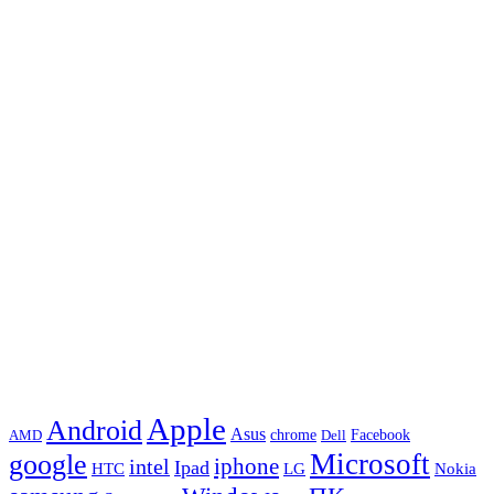
Apple
Android
Asus
chrome
AMD
Dell
Facebook
Microsoft
google
iphone
intel
Ipad
HTC
Nokia
LG