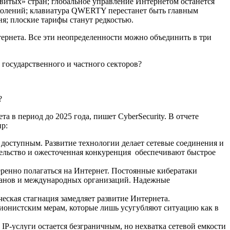
звитых» стран; глобальное управление Интернетом останется
околений; клавиатура QWERTY перестанет быть главным
ня; плоские тарифы станут редкостью.
ернета. Все эти неопределенности можно объединить в три
государственного и частного секторов?
?
в период до 2025 года, пишет CyberSecurity. В отчете
р:
ступным. Развитие технологии делает сетевые соединения и
тельство и ожесточенная конкуренция обеспечивают быстрое
но полагаться на Интернет. Постоянные кибератаки
ганов и международных организаций. Надежные
я стагнация замедляет развитие Интернета.
ционистским мерам, которые лишь усугубляют ситуацию как в
слуги остается безграничным, но нехватка сетевой емкости