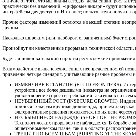
отличие от того, что мы видим сегодня, дальнейший рост Инте
практически без изменений; «цифровые дикари» будут использ
интерфейсом для доступа в Интернет; пользователи получат го
Прочие факторы изменений остаются в высшей степени неопре
группы:
Насколько широким (или, наоборот, ограниченным) будет стро
Произойдут ли качественные прорывы в технической области, 
Будет ли пользовательский спрос на ресурсоемкие приложения 
Взаимодействие вышеперечисленных неопределенностей позволяе
приведены четыре сценария, учитывающие разные проблемы и 
ИЗМЕНЧИВЫЕ ГРАНИЦЫ (FLUID FRONTIERS). Интернет рас
устройства все более дешевыми (несмотря на ограничен
удовлетворение спроса и требований заказчиков во всем
НЕУВЕРЕННЫЙ РОСТ (INSECURE GROWTH). Индивидуальны
приносят хакерам крупные дивиденды, причем хакерска
альтернативные решения появляются, но их цена чересчу
НЕСБЫВШИЕСЯ НАДЕЖДЫ (SHORT OF THE PROMISE). Эпох
Технологических прорывов не наблюдается. В борьбе с 
общеэкономическом плане, так и в области распростране
ТРЕЩИТ ПО ВСЕМ ШВАМ (BURSTING AT THE SEAMS). Интер