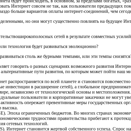
рнета будет происходить, в основном, за пределами богатых, «ра
овать Интернет совсем не так, как пользователи предыдущих п
раздо больше вариантов оплаты интернет-соединений, чем сегод
деленными, но они могут существенно повлиять на будущее Инт
ительствоширокополосных сетей в результате совместных усилий 
или технология будет развиваться эволюционно?
развиваться столь же бурными темпами, или эти темпы снизятся
т говорить о разных сценариях возможного развития Интернета 
альтернативные пути развития, по которым может пойти наш ми
пространяется по всей планете и становится повсеместно до
ные инвестиции в расширение сетей), а глобальное предпринима
 мире, независимо от технологической основы и местоположения.
е пользователи и корпоративные заказчики не могут уверен
я активность опережает превентивные меры государственных ор
р высока.
а ограниченных бюджетов. Во многих странах экономическа
экономическими трудностями правительства прибегают к протек
ния сетевых технологий.
нет становится жертвой собственного успеха. Спрос на IP-у