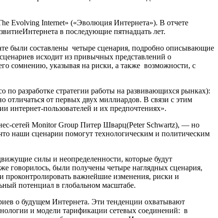
e Evolving Internet» («Эволюция Интернета»). В отчете
азвитиеИнтернета в последующие пятнадцать лет.
тате были составлены четыре сценария, подробно описывающие
 сценариев исходит из привычных представлений о
го сомнению, указывая на риски, а также возможности, с
sco по разработке стратегии работы на развивающихся рынках):
о отличаться от первых двух миллиардов. В связи с этим
ии интернет-пользователей и их предпочтениях».
ес-сетей Monitor Group Питер Шварц(Peter Schwartz), — но
, что наши сценарии помогут технологическим и политическим
 движущие силы и неопределенности, которые будут
 уже говорилось, были получены четыре наглядных сценария,
 и проконтролировать важнейшие изменения, риски и
льный потенциал в глобальном масштабе.
ариев о будущем Интернета. Эти тенденции охватывают
хнологии и модели тарификации сетевых соединений: в