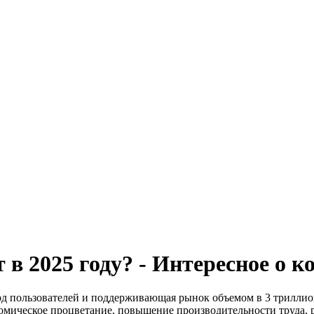
 в 2025 году? - Интересное о 
лрд пользователей и поддерживающая рынок объемом в 3 трилли
номическое процветание, повышение производительности труда, 