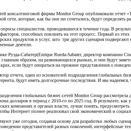
тей консалтинговой фирмы Monitor Group опубликовали отчет «Th
сети, которые, как бы они ни сочетались, будут определять р
и опросы специалистов, проводившиеся в течение года.
В резуль
акторов, способных повлиять на этот процесс. Первый из этих
ких продуктов и услуг, зато три других сценария подвергают е
венные деятели.
ике Руэда-Сабатер(Enrique Rueda-Sabater, директор компании Ci
главным образом, на развивающихся рынках, и они будут заметн
рах, если будут опираться на прежние представления о поведен
тор отчета, один из основателей подразделения глобальных бизн
тернета, будут иметь долгосрочные последствия. И мы надеемся
разделения глобальных бизнес-сетей Monitor Group рассмотрела
а долларов в период с 2010-го по 2025 год. В результате, как
ких компаниях и органах власти, лучше понять, предусмотреть
, чтобы Интернет полнее реализовал свой экономический и социа
твуют уже сегодня, создавая основу для разработки любых сцен
 поведении представителей разных поколений, интерфейсные те