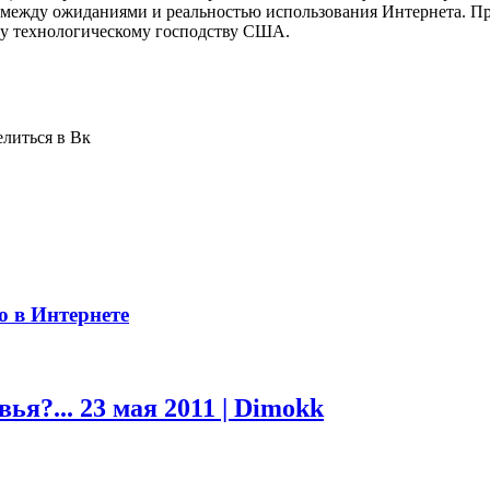
в между ожиданиями и реальностью использования Интернета. П
ему технологическому господству США.
елиться в Вк
 в Интернете
вья?...
23 мая 2011 | Dimokk