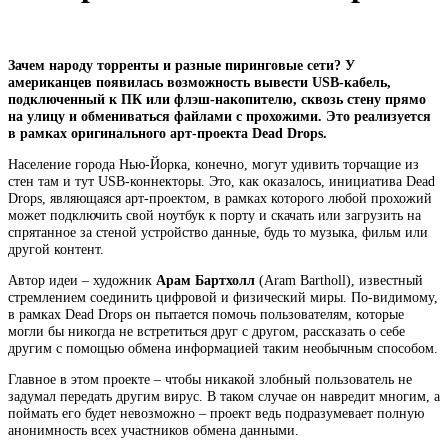
Зачем народу торренты и разные пиринговые сети? У
американцев появилась возможность вывести USB-кабель,
подключенный к ПК или флэш-накопителю, сквозь стену прямо
на улицу и обмениваться файлами с прохожими. Это реализуется
в рамках оригинального арт-проекта Dead Drops.
Население города Нью-Йорка, конечно, могут удивить торчащие из
стен там и тут USB-коннекторы. Это, как оказалось, инициатива Dead
Drops, являющаяся арт-проектом, в рамках которого любой прохожий
может подключить свой ноутбук к порту и скачать или загрузить на
спрятанное за стеной устройство данные, будь то музыка, фильм или
другой контент.
Автор идеи – художник
Арам Бартхолл
(Aram Bartholl), известный
стремлением соединить цифровой и физический миры. По-видимому,
в рамках Dead Drops он пытается помочь пользователям, которые
могли бы никогда не встретиться друг с другом, рассказать о себе
другим с помощью обмена информацией таким необычным способом.
Главное в этом проекте – чтобы никакой злобный пользователь не
задумал передать другим вирус. В таком случае он навредит многим, а
поймать его будет невозможно – проект ведь подразумевает полную
анонимность всех участников обмена данными.