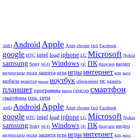
Apple
Android
Asus
chrome
AMD
Dell
Facebook
Microsoft
google
iphone
intel
Ipad
HTC
Nokia
LG
samsung
Windows
ПК
видео
Sony
браузер
Wi-Fi
ОС
интернет
игры
защита
игра
видеоплаты
диски
кпк
мать
ноутбук
ос
мобила
память
монитор
обновление
мышь
смартфон
планшет
программы
сенсор
проц
соц. сети
смартфоны
Apple
Android
Asus
chrome
AMD
Dell
Facebook
Microsoft
google
iphone
intel
Ipad
HTC
Nokia
LG
samsung
Windows
ПК
видео
Sony
браузер
Wi-Fi
ОС
интернет
игры
защита
игра
видеоплаты
диски
кпк
мать