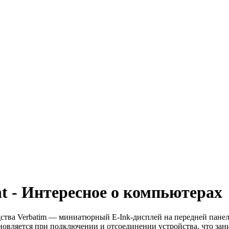
t - Интересное о компьютерах
дства Verbatim — миниатюрный E-Ink-дисплей на передней панел
вляется при подключении и отсоединении устройства, что заним