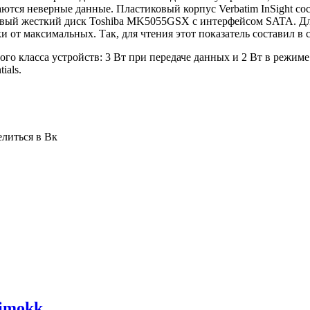
ются неверные данные. Пластиковый корпус Verbatim InSight сост
вый жесткий диск Toshiba MK5055GSX с интерфейсом SATA. Для
от максимальных. Так, для чтения этот показатель составил в ср
о класса устройств: 3 Вт при передаче данных и 2 Вт в режиме
ials.
елиться в Вк
Dimokk