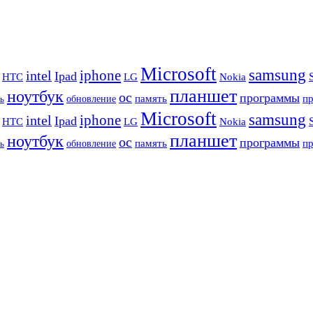
Microsoft
samsung
iphone
intel
Ipad
HTC
Nokia
LG
планшет
ноутбук
ос
программы
память
п
обновление
ь
Microsoft
samsung
iphone
intel
Ipad
HTC
Nokia
LG
планшет
ноутбук
ос
программы
память
п
обновление
ь