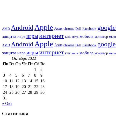
Apple
Android
google
Asus
chrome
AMD
Dell
Facebook
интернет
игры
защита
игра
мобила
кпк
монитор
мать
мыш
Apple
Android
google
Asus
chrome
AMD
Dell
Facebook
интернет
игры
защита
игра
мобила
кпк
монитор
мать
мыш
Октябрь 2022
Пн
Вт
Ср
Чт
Пт
Сб
Вс
1
2
3
4
5
6
7
8
9
10
11
12
13
14
15
16
17
18
19
20
21
22
23
24
25
26
27
28
29
30
31
« Окт
Статистика