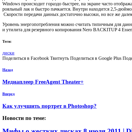
Windows происходит гораздо быстрее, на экране часто отобража
рояльный лак и быстро пачкается.
Внутри находится 2,5-дюймо
Скорости передачи данных достаточно высоки, но все же далеки 
Уровень энергопотребления можно считать типичным для данног
и утилита для резервного копирования Nero BACKITUP 4 Essent
Теги:
диски
Поделиться в Facebook Твитнуть Поделиться в Google Plus Под
Назад
Медиаплеер FreeAgent Theater+
Вперед
Как улучшить портрет в Photoshop?
Новости по теме:
Мифы о жестких дисках
8 июля 2011 | 