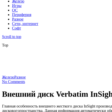
Железо
Игры
ОС
Периферия
Разное
Сети, интернет
Софт
Scroll to top
Top
Железо
Разное
No Comments
Внешний диск Verbatim InSigh
Главная особенность внешнего жесткого диска InSight произво
дисковогопространства. Данная информация автоматически обно