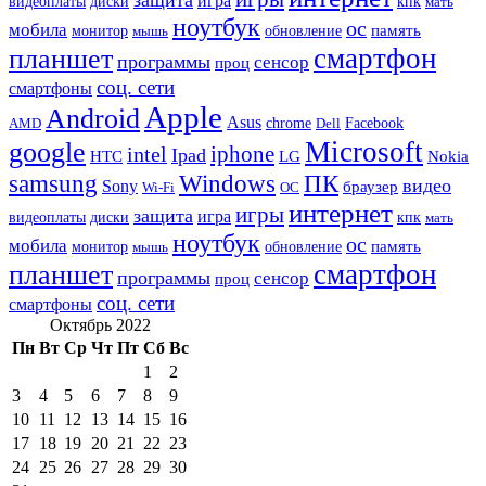
игра
видеоплаты
диски
кпк
мать
ноутбук
ос
мобила
память
монитор
обновление
мышь
смартфон
планшет
программы
сенсор
проц
соц. сети
смартфоны
Apple
Android
Asus
chrome
AMD
Dell
Facebook
Microsoft
google
iphone
intel
Ipad
HTC
Nokia
LG
samsung
Windows
ПК
видео
Sony
браузер
Wi-Fi
ОС
интернет
игры
защита
игра
видеоплаты
диски
кпк
мать
ноутбук
ос
мобила
память
монитор
обновление
мышь
смартфон
планшет
программы
сенсор
проц
соц. сети
смартфоны
Октябрь 2022
Пн
Вт
Ср
Чт
Пт
Сб
Вс
1
2
3
4
5
6
7
8
9
10
11
12
13
14
15
16
17
18
19
20
21
22
23
24
25
26
27
28
29
30