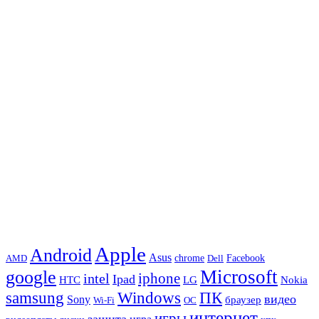
Apple
Android
Asus
chrome
AMD
Dell
Facebook
Microsoft
google
iphone
intel
Ipad
HTC
Nokia
LG
samsung
Windows
ПК
видео
Sony
браузер
Wi-Fi
ОС
интернет
игры
защита