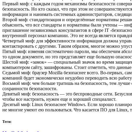
Первый миф: с каждым годом механизмы безопасности соверш
безопасность. Но кто сказал, что при этом не совершенствуют
информации и нанимать системных администраторов, следящих 
Второй миф: стандартизация и определённые нормативы решают
объяснить, что все стандарты и нормативы были учтены — инф
приглашение независимых консультантов в сфере IT -безопасно
внутренний персонал компании. Это не всегда является правд
Четвертый миф: для эффективности информация должна управля
контактировать с другими. Таким образом, многое можно упуст
Пятый миф: изменяя систематично пароли, мы обеспечим абсол
то одном документе, но это представляет еще большую опаснос
Шестой миф: «замок» — специальный значок во время защищенно
компьютером сайту, зашифрованы. Стоит отметить, что данные-
Седьмой миф: браузер Mozilla безопаснее всего. Во-первых, са
компаний будет экономически неудобно переводить всю работу 
Восьмой миф: чем больше тратишь на безопасность, тем лучше 
сохранности безопасности.
Девятый миф: безопасность — это беспроводные сети. Безусло
чтобы все настроить, нужен еще и хороший специалист.
Десятый миф: Linux безопаснее Windows. Если хорошо планирова
не многие умеют ею пользоваться. Что касается ПО для Linux, т
Теги: