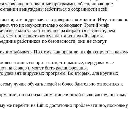
ются усовершенствованные программы, обеспечивающие
 компании вынуждены заботиться о сохранности всей
ента, что подрывает его доверие к компании. И тут никак не
чит, что их неукоснительно соблюдают.
Третий миф:
висимые консультанты лучше разбираются в защите, чем
в, чем приглашать консультанта из другой фирмы.
единив работников по безопасности, они не смогут
янно забывать. Поэтому, как правило, их фиксируют в каком-
к всего лишь говорит о том, что данные, передаваемые
ают на сервер и могут быть расшифрованы.
 это удел антивирусных программ. Во-вторых, для крупных
этому лучше обучать людей и более бдительно относиться к
рмации, но на начальном этапе в них больше «дыр», поэтому
ому же перейти на Linux достаточно проблематично, поскольку