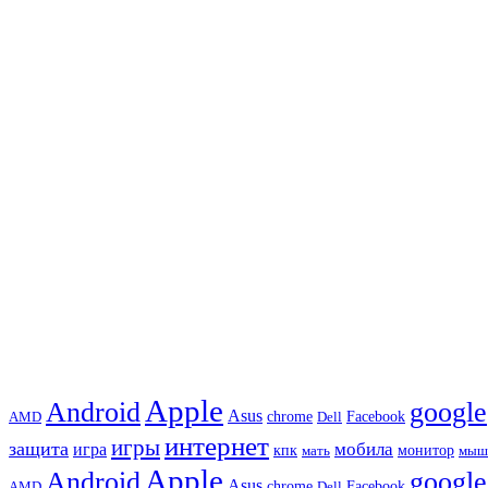
Apple
Android
google
Asus
chrome
AMD
Dell
Facebook
интернет
игры
защита
игра
мобила
кпк
монитор
мать
мыш
Apple
Android
google
Asus
chrome
AMD
Dell
Facebook