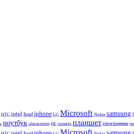
Microsoft
samsung
iphone
intel
Ipad
HTC
Nokia
LG
планшет
ноутбук
ос
программы
память
п
обновление
ь
Microsoft
samsung
iphone
intel
Ipad
HTC
Nokia
LG