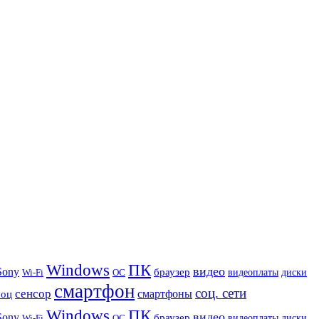
Windows
ПК
видео
Sony
браузер
видеоплаты
диски
Wi-Fi
ОС
смартфон
соц. сети
сенсор
роц
смартфоны
Windows
ПК
видео
Sony
браузер
видеоплаты
диски
Wi-Fi
ОС