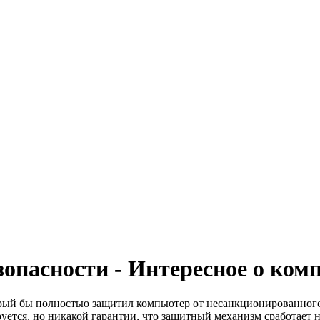
опасности - Интересное о ком
орый бы полностью защитил компьютер от несанкционированного
уется, но никакой гарантии, что защитный механизм сработает н