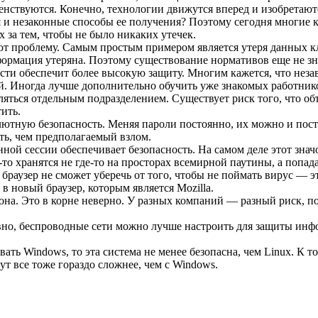
енствуются. Конечно, технологии движутся вперед и изобрета
ся и незаконные способы ее получения? Поэтому сегодня многие
за тем, чтобы не было никаких утечек.
 проблему. Самым простым примером является утеря данных кли
ормация утеряна. Поэтому существование нормативов еще не зна
сти обеспечит более высокую защиту. Многим кажется, что неза
ой. Иногда лучше дополнительно обучить уже знакомых работнико
ться отдельным подразделением. Существует риск того, что объ
ить.
ютную безопасность. Меняя пароли постоянно, их можно и посто
ть, чем предполагаемый взлом.
й сессии обеспечивает безопасность. На самом деле этот значо
то хранятся не где-то на просторах всемирной паутины, а попад
м браузер не сможет уберечь от того, чтобы не поймать вирус —
в новый браузер, которым является Mozilla.
она. Это в корне неверно. У разных компаний — разный риск, по
вно, беспроводные сети можно лучше настроить для защиты инфо
ть Windows, то эта система не менее безопасна, чем Linux. К т
ут все тоже гораздо сложнее, чем с Windows.