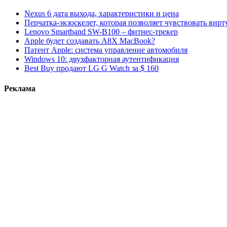
Nexus 6 дата выхода, характеристики и цена
Перчатка-экзоскелет, которая позволяет чувствовать вир
Lenovo Smartband SW-B100 – фитнес-трекер
Apple будет создавать A8X MacBook?
Патент Apple: система управление автомобиля
Windows 10: двухфакторная аутентификация
Best Buy продают LG G Watch за $ 160
Реклама