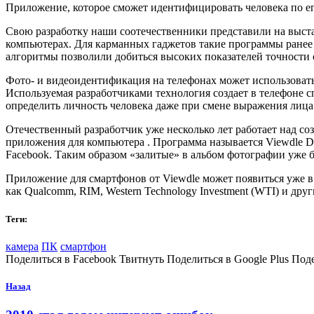
Приложение, которое сможет идентифицировать человека по ег
Свою разработку наши соотечественники представили на выста
компьютерах. Для карманных гаджетов такие программы ранее
алгоритмы позволили добиться высоких показателей точности 
Фото- и видеоидентификация на телефонах может использовать
Используемая разработчиками технология создает в телефоне с
определить личность человека даже при смене выражения лица 
Отечественный разработчик уже несколько лет работает над со
приложения для компьютера
. Программа называется Viewdle D
Facebook. Таким образом «залитые» в альбом фотографии уже б
Приложение для смартфонов от Viewdle может появиться уже в 
как Qualcomm, RIM, Western Technology Investment (WTI) и друг
Теги:
камера
ПК
смартфон
Поделиться в Facebook Твитнуть Поделиться в Google Plus Под
Назад