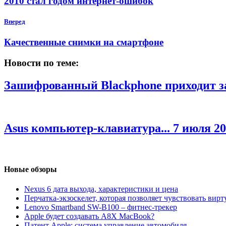
2010 стал годом интернет-ошибок
Вперед
Качественные снимки на смартфоне
Новости по теме:
Зашифрованный Blackphone приходит за 
Asus компьютер-клавиатура...
7 июля 20
Новые обзоры
Nexus 6 дата выхода, характеристики и цена
Перчатка-экзоскелет, которая позволяет чувствовать вир
Lenovo Smartband SW-B100 – фитнес-трекер
Apple будет создавать A8X MacBook?
Патент Apple: система управление автомобиля