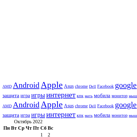
Apple
Android
google
Asus
chrome
AMD
Dell
Facebook
интернет
игры
защита
игра
мобила
кпк
монитор
мать
мыш
Apple
Android
google
Asus
chrome
AMD
Dell
Facebook
интернет
игры
защита
игра
мобила
кпк
монитор
мать
мыш
Октябрь 2022
Пн
Вт
Ср
Чт
Пт
Сб
Вс
1
2