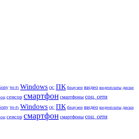
Windows
ПК
видео
Sony
браузер
видеоплаты
диски
Wi-Fi
ОС
смартфон
соц. сети
сенсор
роц
смартфоны
Windows
ПК
видео
Sony
браузер
видеоплаты
диски
Wi-Fi
ОС
смартфон
соц. сети
сенсор
роц
смартфоны