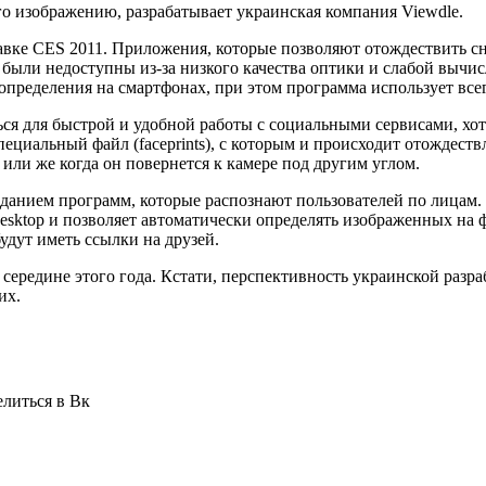
о изображению, разрабатывает украинская компания Viewdle.
вке CES 2011. Приложения, которые позволяют отождествить сн
 были недоступны из-за низкого качества оптики и слабой выч
определения на смартфонах, при этом программа использует все
ся для быстрой и удобной работы с социальными сервисами, хо
пециальный файл (faceprints), с которым и происходит отождест
или же когда он повернется к камере под другим углом.
зданием программ, которые распознают пользователей по лицам.
esktop и позволяет автоматически определять изображенных на 
удут иметь ссылки на друзей.
середине этого года. Кстати, перспективность украинской разр
их.
елиться в Вк