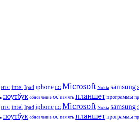
Microsoft
samsung
iphone
intel
Ipad
HTC
Nokia
LG
планшет
ноутбук
ос
программы
память
п
обновление
ь
Microsoft
samsung
iphone
intel
Ipad
HTC
Nokia
LG
планшет
ноутбук
ос
программы
память
п
обновление
ь