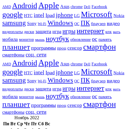
Apple
Android
Asus
chrome
AMD
Dell
Facebook
Microsoft
google
iphone
intel
Ipad
HTC
Nokia
LG
samsung
Windows
ПК
видео
Sony
браузер
Wi-Fi
ОС
интернет
игры
защита
игра
видеоплаты
диски
кпк
мать
ноутбук
ос
мобила
память
монитор
обновление
мышь
смартфон
планшет
программы
сенсор
проц
соц. сети
смартфоны
Apple
Android
Asus
chrome
AMD
Dell
Facebook
Microsoft
google
iphone
intel
Ipad
HTC
Nokia
LG
samsung
Windows
ПК
видео
Sony
браузер
Wi-Fi
ОС
интернет
игры
защита
игра
видеоплаты
диски
кпк
мать
ноутбук
ос
мобила
память
монитор
обновление
мышь
смартфон
планшет
программы
сенсор
проц
соц. сети
смартфоны
Ноябрь 2022
Пн
Вт
Ср
Чт
Пт
Сб
Вс