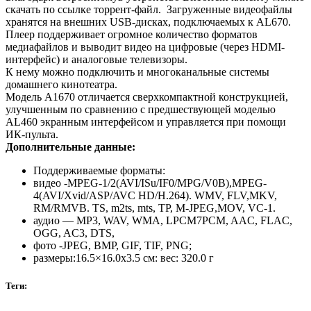
скачать по ссылке торрент-файл. Загруженные видеофайлы
хранятся на внешних USB-дисках, подключаемых к AL670.
Плеер поддерживает огромное количество форматов
медиафайлов и выводит видео на цифровые (через HDMI-
интерфейс) и аналоговые телевизоры.
К нему можно подключить и многоканальные системы
домашнего кинотеатра.
Модель А1670 отличается сверхкомпактной конструкцией,
улучшенным по сравнению с предшествующей моделью
AL460 экранным интерфейсом и управляется при помощи
ИК-пульта.
Дополнительные данные:
Поддерживаемые форматы:
видео -MPEG-1/2(AVI/ISu/IF0/MPG/V0B),MPEG-
4(AVI/Xvid/ASP/AVC HD/H.264). WMV, FLV,MKV,
RM/RMVB. TS, m2ts, mts, TP, M-JPEG,MOV, VC-1.
аудио — MP3, WAV, WMA, LPCM7PCM, AAC, FLAC,
OGG, AC3, DTS,
фото -JPEG, BMP, GIF, TIF, PNG;
размеры:16.5×16.0x3.5 см: вес: 320.0 г
Теги: