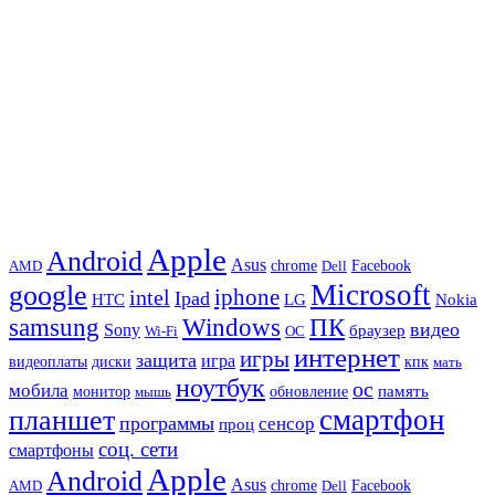
Apple
Android
Asus
chrome
AMD
Dell
Facebook
Microsoft
google
iphone
intel
Ipad
HTC
Nokia
LG
samsung
Windows
ПК
видео
Sony
браузер
Wi-Fi
ОС
интернет
игры
защита
игра
видеоплаты
диски
кпк
мать
ноутбук
ос
мобила
память
монитор
обновление
мышь
смартфон
планшет
программы
сенсор
проц
соц. сети
смартфоны
Apple
Android
Asus
chrome
AMD
Dell
Facebook