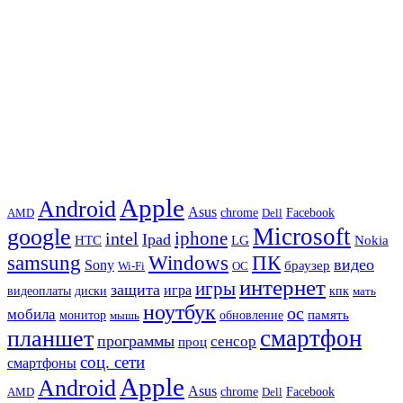
Apple
Android
Asus
chrome
AMD
Dell
Facebook
Microsoft
google
iphone
intel
Ipad
HTC
Nokia
LG
samsung
Windows
ПК
видео
Sony
браузер
Wi-Fi
ОС
интернет
игры
защита
игра
видеоплаты
диски
кпк
мать
ноутбук
ос
мобила
память
монитор
обновление
мышь
смартфон
планшет
программы
сенсор
проц
соц. сети
смартфоны
Apple
Android
Asus
chrome
AMD
Dell
Facebook