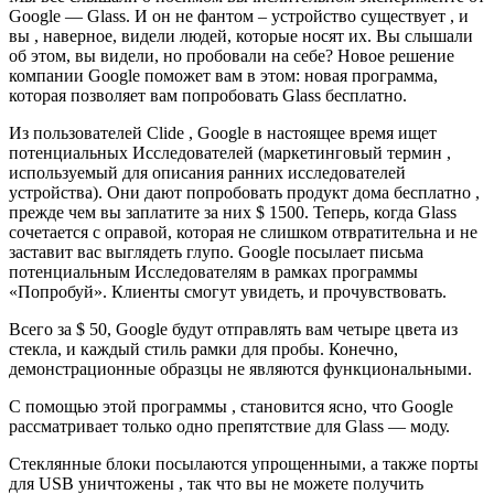
Google — Glass. И он не фантом – устройство существует , и
вы , наверное, видели людей, которые носят их. Вы слышали
об этом, вы видели, но пробовали на себе? Новое решение
компании Google поможет вам в этом: новая программа,
которая позволяет вам попробовать Glass бесплатно.
Из пользователей Clide , Google в настоящее время ищет
потенциальных Исследователей (маркетинговый термин ,
используемый для описания ранних исследователей
устройства). Они дают попробовать продукт дома бесплатно ,
прежде чем вы заплатите за них $ 1500. Теперь, когда Glass
сочетается с оправой, которая не слишком отвратительна и не
заставит вас выглядеть глупо. Google посылает письма
потенциальным Исследователям в рамках программы
«Попробуй». Клиенты смогут увидеть, и прочувствовать.
Всего за $ 50, Google будут отправлять вам четыре цвета из
стекла, и каждый стиль рамки для пробы. Конечно,
демонстрационные образцы не являются функциональными.
С помощью этой программы , становится ясно, что Google
рассматривает только одно препятствие для Glass — моду.
Стеклянные блоки посылаются упрощенными, а также порты
для USB уничтожены , так что вы не можете получить