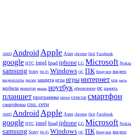
Apple
Android
Asus
chrome
AMD
Dell
Facebook
Microsoft
google
iphone
intel
Ipad
HTC
Nokia
LG
samsung
Windows
ПК
видео
Sony
браузер
Wi-Fi
ОС
интернет
игры
защита
игра
видеоплаты
диски
кпк
мать
ноутбук
ос
мобила
память
монитор
обновление
мышь
смартфон
планшет
программы
сенсор
проц
соц. сети
смартфоны
Apple
Android
Asus
chrome
AMD
Dell
Facebook
Microsoft
google
iphone
intel
Ipad
HTC
Nokia
LG
samsung
Windows
ПК
видео
Sony
браузер
Wi-Fi
ОС