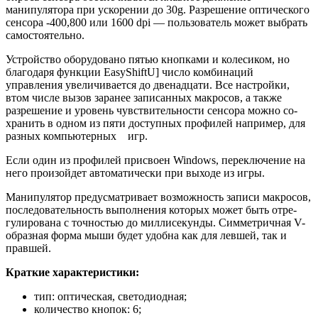
манипулятора при ус­корении до 30g. Раз­решение оптического
сенсора -400,800 или 1600 dpi — пользова­тель может выбрать
самостоятельно.
Устройство оборудовано пятью кнопками и колесиком, но
благо­даря функции EasyShiftU] число комбинаций
управления увели­чивается до двенадцати.
Все на­стройки,
втом числе вызов зара­нее записанных макросов, а так­же
разрешение и уровень чувст­вительности сенсора можно со­
хранить в одном из пяти доступных профилей например, для
разных компьютерных игр.
Если один из профи­лей присвоен Windows, переключение на
него произойдет автоматически при выходе из игры.
Манипулятор предусматривает возможность записи макросов,
последовательность выполне­ния которых может быть отре­
гулирована с точностью до мил­лисекунды. Симметричная V-
образная форма мыши будет удобна как для левшей, так и
правшей.
Краткие характеристики:
тип: оптическая, светодиодная;
количество кнопок: 6;