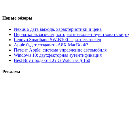
Новые обзоры
Nexus 6 дата выхода, характеристики и цена
Перчатка-экзоскелет, которая позволяет чувствовать вир
Lenovo Smartband SW-B100 – фитнес-трекер
Apple будет создавать A8X MacBook?
Патент Apple: система управление автомобиля
Windows 10: двухфакторная аутентификация
Best Buy продают LG G Watch за $ 160
Реклама