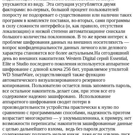
упускаются из виду. Эта ситуация усугубляется двумя
факторами: во-первых, большой процент пользователей
попросту не подозревает о существовании или наличии таких
программ в комплекте поставки, во-вторых, сами программы
в силу сложности интерфейса (и, как правило, отсутствия
локализации) и низкой степени автоматизациине снискали
большого количества поклонников. В то же время интерес к
проблеме шифрования данных на внешних носителяхесть —
вопрос конфиденциальности данных личного или делового
характера становится все более актуальным.
На сегодняшний
день во внешних накопителях Western Digital серий Essential,
Elite и Studio последнего поколения используется аппаратное
шифрование с длиной ключа 256 бит, управляемое утилитой
WD SmartWare, осуществляющей также функцию
автоматического визуализированного резервного
копирования. Пользователю остается лишь запомнить пароль,
все остальное накопитель делает сам, при этом все его
содержимое надежно зашифровано. Использование
аппаратного шифрования сводит потери в
производительности устройства практически к нулю по
сравнению с программными способами, надежность приэтом
возрастает многократно — у злоумышленника, к примеру, нет
возможности переписатьс накопителя зашифрованные данные
с целью дальнейшего взлома, ведь без пароля доступк
содержимому получить нельзя никак, даже если извлечь диск