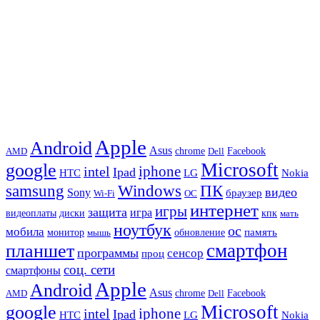
Apple
Android
Asus
chrome
AMD
Dell
Facebook
Microsoft
google
iphone
intel
Ipad
HTC
Nokia
LG
samsung
Windows
ПК
видео
Sony
браузер
Wi-Fi
ОС
интернет
игры
защита
игра
видеоплаты
диски
кпк
мать
ноутбук
ос
мобила
память
монитор
обновление
мышь
смартфон
планшет
программы
сенсор
проц
соц. сети
смартфоны
Apple
Android
Asus
chrome
AMD
Dell
Facebook
Microsoft
google
iphone
intel
Ipad
HTC
Nokia
LG