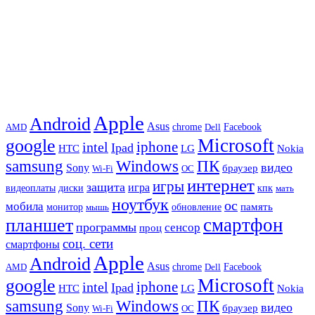
Apple
Android
Asus
chrome
AMD
Dell
Facebook
Microsoft
google
iphone
intel
Ipad
HTC
Nokia
LG
samsung
Windows
ПК
видео
Sony
браузер
Wi-Fi
ОС
интернет
игры
защита
игра
видеоплаты
диски
кпк
мать
ноутбук
ос
мобила
память
монитор
обновление
мышь
смартфон
планшет
программы
сенсор
проц
соц. сети
смартфоны
Apple
Android
Asus
chrome
AMD
Dell
Facebook
Microsoft
google
iphone
intel
Ipad
HTC
Nokia
LG
samsung
Windows
ПК
видео
Sony
браузер
Wi-Fi
ОС