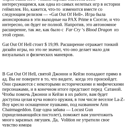
интересующимся, как одна из самых нелепых игр в истории
геймплея. Но, кажется, что-то изменится вместе со
следующим релизом — «Gat Out Of Hell». Игра была
анонсирована в эти выходные на PAX Prime в Сиэтле, и что
интересно, он будет не полной. Напротив, это автономное
расширение, так же, как было с
Far Cry
‘s
Blood Dragon
из
этой серии.
Gat Out Of Hell стоит $ 19,99. Расширение отражает тонкий
дизайн игры, но это не значит, что оно делает мало для
визуальных и физических маневров.
В Gat Out Of Hell, святой Джонни и Кейзи попадают прямо в
ад. Вы не поверите в то, что видите, когда это произойдет.
Они сражаются с некоторыми историческими и мифическими
персонажами, и в конечном итоге предстают перед Сатаной.
Чтобы помочь Джонни и Кейзи в их работе, вам будет
доступна целая куча нового оружия, в том числе веселое La-Z-
Boy кресло оснащенное пушками, под названием Arm
Chairmageddon. Еще одна забава — Locust Gun
(прицеливающийся пистолет), поможет вам уничтожить
много заразных лягушек. Да, Volition не утратили свое
чувство юмора