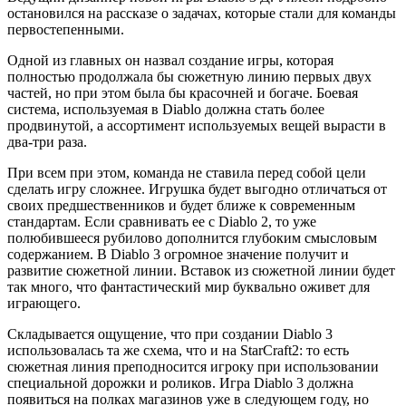
остановился на рассказе о задачах, которые стали для команды
первостепенными.
Одной из главных он назвал создание игры, которая
полностью продолжала бы сюжетную линию первых двух
частей, но при этом была бы красочней и богаче. Боевая
система, используемая в Diablo должна стать более
продвинутой, а ассортимент используемых вещей вырасти в
два-три раза.
При всем при этом, команда не ставила перед собой цели
сделать игру сложнее.
Игрушка будет выгодно отличаться от
своих предшественников и будет ближе к современным
стандартам. Если сравнивать ее с Diablo 2, то уже
полюбившееся рубилово дополнится глубоким смысловым
содержанием. В Diablo 3 огромное значение получит и
развитие сюжетной линии. Вставок из сюжетной линии будет
так много, что фантастический мир буквально оживет для
играющего.
Складывается ощущение, что при создании Diablo 3
использовалась та же схема, что и на StarCraft2: то есть
сюжетная линия преподносится игроку при использовании
специальной дорожки и роликов. Игра Diablo 3 должна
появиться на полках магазинов уже в следующем году, но