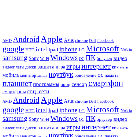
Apple
Android
Asus
chrome
AMD
Dell
Facebook
Microsoft
google
iphone
intel
Ipad
HTC
Nokia
LG
samsung
Windows
ПК
видео
Sony
браузер
Wi-Fi
ОС
интернет
игры
защита
игра
видеоплаты
диски
кпк
мать
ноутбук
ос
мобила
память
монитор
обновление
мышь
смартфон
планшет
программы
сенсор
проц
соц. сети
смартфоны
Apple
Android
Asus
chrome
AMD
Dell
Facebook
Microsoft
google
iphone
intel
Ipad
HTC
Nokia
LG
samsung
Windows
ПК
видео
Sony
браузер
Wi-Fi
ОС
интернет
игры
защита
игра
видеоплаты
диски
кпк
мать
ноутбук
ос
мобила
память
монитор
обновление
мышь