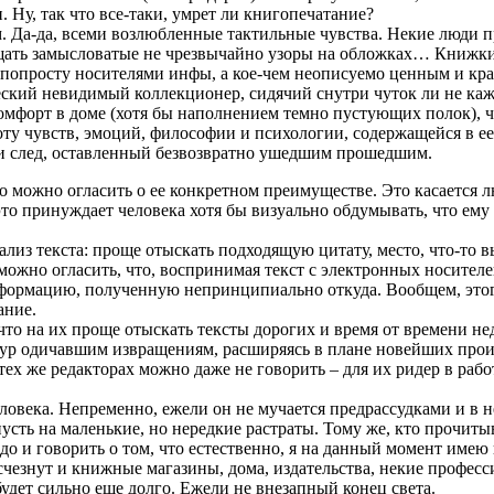
 Ну, так что все-таки, умрет ли книгопечатание?
м. Да-да, всеми возлюбленные тактильные чувства. Некие люди 
щать замысловатые не чрезвычайно узоры на обложках… Книжки 
 попросту носителями инфы, а кое-чем неописуемо ценным и кра
ский невидимый коллекционер, сидячий снутри чуток ли не каж
омфорт в доме (хотя бы наполнением темно пустующих полок), ч
у чувств, эмоций, философии и психологии, содержащейся в ее те
 и след, оставленный безвозвратно ушедшим прошедшим.
то можно огласить о ее конкретном преимуществе. Это касается 
 это принуждает человека хотя бы визуально обдумывать, что ем
ализ текста: проще отыскать подходящую цитату, место, что-то в
можно огласить, что, воспринимая текст с электронных носител
формацию, полученную непринципиально откуда. Вообщем, этого
ание.
, что на их проще отыскать тексты дорогих и время от времени 
счур одичавшим извращениям, расширяясь в плане новейших прои
тех же редакторах можно даже не говорить – для их ридер в раб
человека. Непременно, ежели он не мучается предрассудками и в
сть на маленькие, но нередкие растраты. Тому же, кто прочитыв
адо и говорить о том, что естественно, я на данный момент име
счезнут и книжные магазины, дома, издательства, некие професс
удет сильно еще долго. Ежели не внезапный конец света.