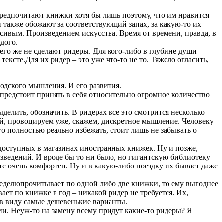
предпочитают книжки хотя бы лишь поэтому, что им нравится
также обожают за соответствующий запах, за какую-то их
сивым. Произведением искусства. Время от времени, правда, в
дого.
его же не сделают ридеры. Для кого-либо в глубине души
ксте.Для их ридер – это уже что-то не то. Тяжело огласить,
людского мышления. И его развития.
у предстоит принять в себя относительно огромное количество
ыделить, обозначить. В ридерах все это смотрится несколько
ей, провоцируем уже, скажем, дискретное мышление. Человеку
 полностью реально избежать, стоит лишь не забывать о
недоступных в магазинах иностранных книжек. Ну и позже,
зведений. И вроде бы то ни было, но гигантскую библиотеку
оте очень комфортен. Ну и в какую-либо поездку их бывает даже
 неделюпрочитывает по одной либо две книжки, то ему выгоднее
ает по книжке в год – никакой ридер не требуется. Их,
ю в виду самые дешевенькие варианты.
ии. Неуж-то на замену всему придут какие-то ридеры? Я