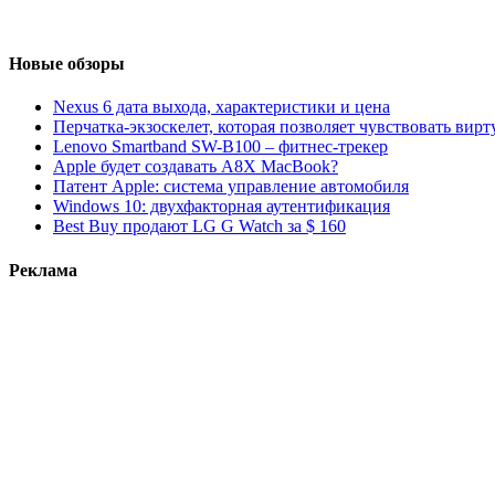
Новые обзоры
Nexus 6 дата выхода, характеристики и цена
Перчатка-экзоскелет, которая позволяет чувствовать вир
Lenovo Smartband SW-B100 – фитнес-трекер
Apple будет создавать A8X MacBook?
Патент Apple: система управление автомобиля
Windows 10: двухфакторная аутентификация
Best Buy продают LG G Watch за $ 160
Реклама