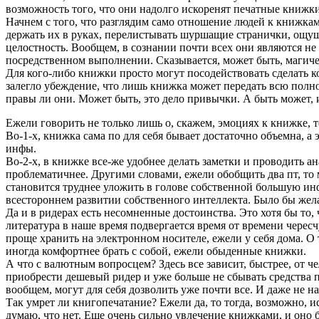
возможность того, что они надолго искоренят печатные книжки.
Начнем с того, что разглядим само отношение людей к книжка
держать их в руках, перелистывать шуршащие странички, ощу
целостность. Вообщем, в сознании почти всех они являются не
посредственном выполнении. Сказывается, может быть, магиче
Для кого-либо книжки просто могут посодействовать сделать к
залегло убеждение, что лишь книжка может передать всю полнот
правы ли они. Может быть, это дело привычки. А быть может,
Ежели говорить не только лишь о, скажем, эмоциях к книжке, 
Во-1-х, книжка сама по для себя бывает достаточно объемна, а
инфы.
Во-2-х, в книжке все-же удобнее делать заметки и проводить ан
проблематичнее. Другими словами, ежели обобщить два пт, то 
становится труднее уложить в голове собственной большую ин
всестороннем развитии собственного интеллекта. Было бы жел
Да и в ридерах есть несомненные достоинства. Это хотя бы то
литература в наше время подвергается время от времени чере
проще хранить на электронном носителе, ежели у себя дома. О 
иногда комфортнее брать с собой, ежели обыденные книжки.
А что с валютным вопросцем? Здесь все зависит, быстрее, от 
приобрести дешевый ридер и уже больше не сбывать средства пу
вообщем, могут для себя дозволить уже почти все. И даже не н
Так умрет ли книгопечатание? Ежели да, то тогда, возможно, и
думаю, что нет. Еще очень сильно увлечение книжками, и оно б