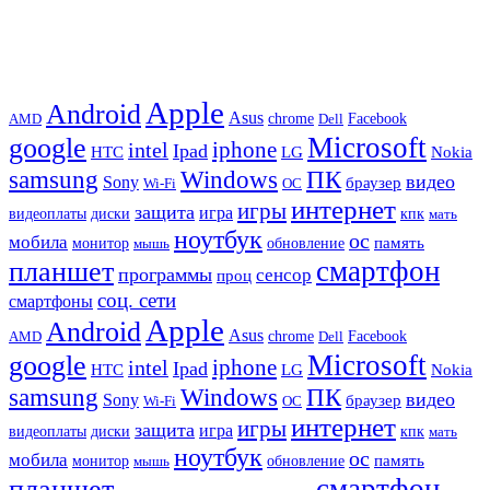
Apple
Android
Asus
chrome
AMD
Dell
Facebook
Microsoft
google
iphone
intel
Ipad
HTC
Nokia
LG
samsung
Windows
ПК
видео
Sony
браузер
Wi-Fi
ОС
интернет
игры
защита
игра
видеоплаты
диски
кпк
мать
ноутбук
ос
мобила
память
монитор
обновление
мышь
смартфон
планшет
программы
сенсор
проц
соц. сети
смартфоны
Apple
Android
Asus
chrome
AMD
Dell
Facebook
Microsoft
google
iphone
intel
Ipad
HTC
Nokia
LG
samsung
Windows
ПК
видео
Sony
браузер
Wi-Fi
ОС
интернет
игры
защита
игра
видеоплаты
диски
кпк
мать
ноутбук
ос
мобила
память
монитор
обновление
мышь
смартфон
планшет