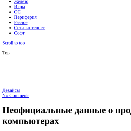
Железо
Игры
ОС
Периферия
Разное
Сети, интернет
Софт
Scroll to top
Top
Девайсы
No Comments
Неофициальные данные о прода
компьютерах