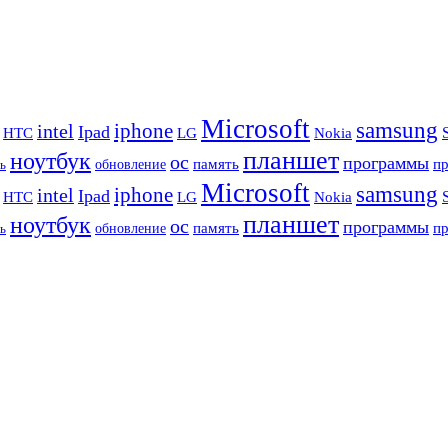
Microsoft
samsung
iphone
intel
Ipad
HTC
Nokia
LG
планшет
ноутбук
ос
программы
память
п
обновление
ь
Microsoft
samsung
iphone
intel
Ipad
HTC
Nokia
LG
планшет
ноутбук
ос
программы
память
п
обновление
ь