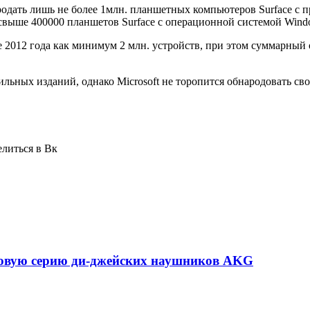
родать лишь не более 1млн. планшетных компьютеров Surface с
 свыше 400000 планшетов Surface с операционной системой Windo
ле 2012 года как минимум 2 млн. устройств, при этом суммарны
ьных изданий, однако Microsoft не торопится обнародовать св
елиться в Вк
вую серию ди-джейских наушников AKG