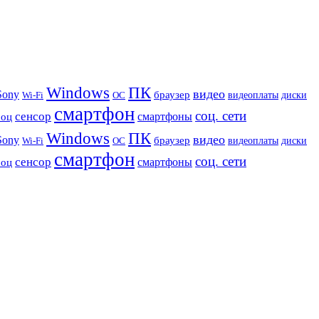
Windows
ПК
видео
Sony
браузер
видеоплаты
диски
Wi-Fi
ОС
смартфон
соц. сети
сенсор
роц
смартфоны
Windows
ПК
видео
Sony
браузер
видеоплаты
диски
Wi-Fi
ОС
смартфон
соц. сети
сенсор
роц
смартфоны