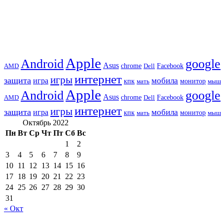
Apple
Android
google
Asus
chrome
AMD
Dell
Facebook
интернет
игры
защита
игра
мобила
кпк
монитор
мать
мыш
Apple
Android
google
Asus
chrome
AMD
Dell
Facebook
интернет
игры
защита
игра
мобила
кпк
монитор
мать
мыш
Октябрь 2022
Пн
Вт
Ср
Чт
Пт
Сб
Вс
1
2
3
4
5
6
7
8
9
10
11
12
13
14
15
16
17
18
19
20
21
22
23
24
25
26
27
28
29
30
31
« Окт