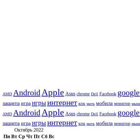
Apple
Android
google
Asus
chrome
AMD
Dell
Facebook
интернет
игры
защита
игра
мобила
кпк
монитор
мать
мыш
Apple
Android
google
Asus
chrome
AMD
Dell
Facebook
интернет
игры
защита
игра
мобила
кпк
монитор
мать
мыш
Октябрь 2022
Пн
Вт
Ср
Чт
Пт
Сб
Вс