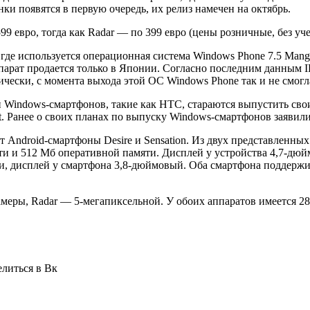
нки появятся в первую очередь, их релиз намечен на октябрь.
99 евро, тогда как Radar — по 399 евро (цены розничные, без уч
де используется операционная система Windows Phone 7.5 Mango
 аппарат продается только в Японии. Согласно последним данны
чески, с момента выхода этой ОС Windows Phone так и не смогл
Windows-смартфонов, такие как HTC, стараются выпустить свои 
. Ранее о своих планах по выпуску Windows-смартфонов заявили
Android-смартфоны Desire и Sensation. Из двух представленных 
яти и 512 Мб оперативной памяти. Дисплей у устройства 4,7-д
яти, дисплей у смартфона 3,8-дюймовый. Оба смартфона подде
амеры, Radar — 5-мегапиксельной. У обоих аппаратов имеется 
елиться в Вк