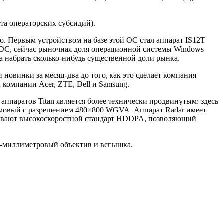
ета операторских субсидий).
. Первым устройством на базе этой ОС стал аппарат IS12T
м IDC, сейчас рыночная доля операционной системы Windows
а набрать сколько-нибудь существенной доли рынка.
новинки за месяц-два до того, как это сделает компания
 компании Acer, ZTE, Dell и Samsung.
аппаратов Titan является более технически продвинутым: здесь
юймовый с разрешением 480×800 WGVA. Аппарат Radar имеет
рживают высокоскоростной стандарт HDDPA, позволяющий
28-миллиметровый объектив и вспышка.