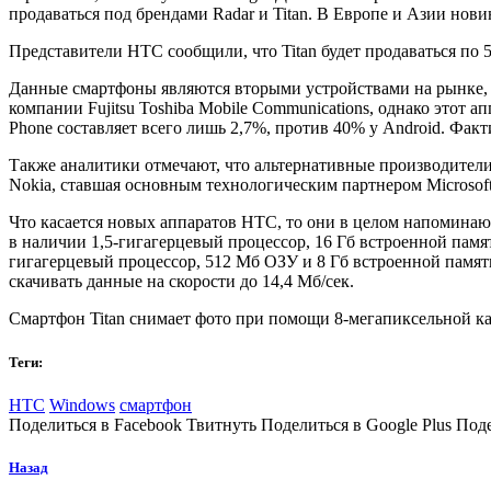
продаваться под брендами Radar и Titan. В Европе и Азии нови
Представители HTC сообщили, что Titan будет продаваться по 5
Данные смартфоны являются вторыми устройствами на рынке, г
компании Fujitsu Toshiba Mobile Communications, однако этот
Phone составляет всего лишь 2,7%, против 40% у Android.
Факти
Также аналитики отмечают, что альтернативные производители 
Nokia, ставшая основным технологическим партнером Microsoft
Что касается новых аппаратов HTC, то они в целом напоминают 
в наличии 1,5-гигагерцевый процессор, 16 Гб встроенной пам
гигагерцевый процессор, 512 Мб ОЗУ и 8 Гб встроенной пам
скачивать данные на скорости до 14,4 Мб/сек.
Смартфон Titan снимает фото при помощи 8-мегапиксельной к
Теги:
HTC
Windows
смартфон
Поделиться в Facebook Твитнуть Поделиться в Google Plus Под
Назад