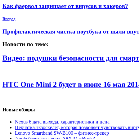
Как фаервол защищает от вирусов и хакеров?
Вперед
Профилактическая чистка ноутбука от пыли вну
Новости по теме:
Видео: подушки безопасности для смарт
HTC One Mini 2 будет в июне
16 мая 201
Новые обзоры
Nexus 6 дата выхода, характеристики и цена
Перчатка-экзоскелет, которая позволяет чувствовать вир
Lenovo Smartband SW-B100 – фитнес-трекер
Apple будет создавать A8X MacBook?