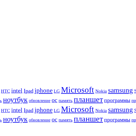
Microsoft
samsung
iphone
intel
Ipad
HTC
Nokia
LG
планшет
ноутбук
ос
программы
память
п
обновление
ь
Microsoft
samsung
iphone
intel
Ipad
HTC
Nokia
LG
планшет
ноутбук
ос
программы
память
п
обновление
ь