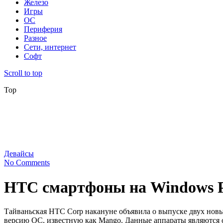
Железо
Игры
ОС
Периферия
Разное
Сети, интернет
Софт
Scroll to top
Top
Девайсы
No Comments
HTC смартфоны на Windows Ph
Тайваньская HTC Corp накануне объявила о выпуске двух нов
версию ОС, известную как Mango. Данные аппараты являются о