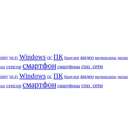
Windows
ПК
видео
Sony
браузер
видеоплаты
диски
Wi-Fi
ОС
смартфон
соц. сети
сенсор
роц
смартфоны
Windows
ПК
видео
Sony
браузер
видеоплаты
диски
Wi-Fi
ОС
смартфон
соц. сети
сенсор
роц
смартфоны