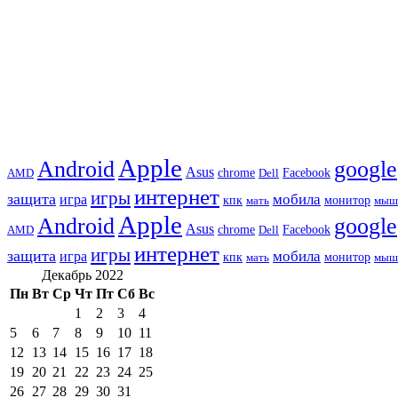
Apple
Android
google
Asus
chrome
AMD
Dell
Facebook
интернет
игры
защита
игра
мобила
кпк
монитор
мать
мыш
Apple
Android
google
Asus
chrome
AMD
Dell
Facebook
интернет
игры
защита
игра
мобила
кпк
монитор
мать
мыш
Декабрь 2022
Пн
Вт
Ср
Чт
Пт
Сб
Вс
1
2
3
4
5
6
7
8
9
10
11
12
13
14
15
16
17
18
19
20
21
22
23
24
25
26
27
28
29
30
31