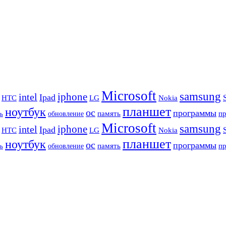
Microsoft
samsung
iphone
intel
Ipad
HTC
Nokia
LG
планшет
ноутбук
ос
программы
память
п
обновление
ь
Microsoft
samsung
iphone
intel
Ipad
HTC
Nokia
LG
планшет
ноутбук
ос
программы
память
п
обновление
ь