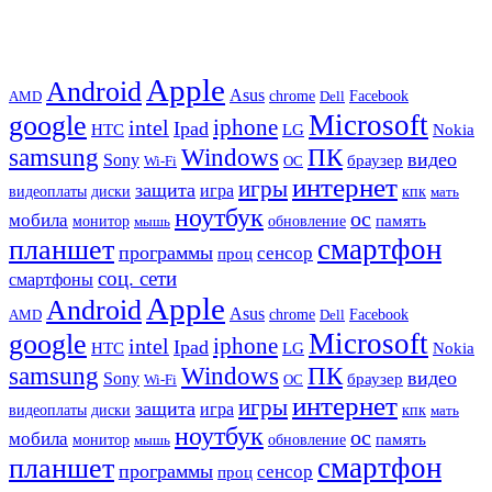
Apple
Android
Asus
chrome
AMD
Dell
Facebook
Microsoft
google
iphone
intel
Ipad
HTC
Nokia
LG
samsung
Windows
ПК
видео
Sony
браузер
Wi-Fi
ОС
интернет
игры
защита
игра
видеоплаты
диски
кпк
мать
ноутбук
ос
мобила
память
монитор
обновление
мышь
смартфон
планшет
программы
сенсор
проц
соц. сети
смартфоны
Apple
Android
Asus
chrome
AMD
Dell
Facebook
Microsoft
google
iphone
intel
Ipad
HTC
Nokia
LG
samsung
Windows
ПК
видео
Sony
браузер
Wi-Fi
ОС
интернет
игры
защита
игра
видеоплаты
диски
кпк
мать
ноутбук
ос
мобила
память
монитор
обновление
мышь
смартфон
планшет
программы
сенсор
проц