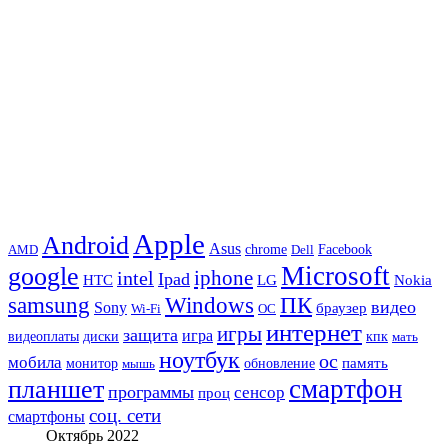
Apple
Android
Asus
chrome
AMD
Dell
Facebook
Microsoft
google
iphone
intel
Ipad
HTC
Nokia
LG
samsung
Windows
ПК
видео
Sony
браузер
Wi-Fi
ОС
интернет
игры
защита
игра
видеоплаты
диски
кпк
мать
ноутбук
ос
мобила
память
монитор
обновление
мышь
смартфон
планшет
программы
сенсор
проц
соц. сети
смартфоны
Октябрь 2022